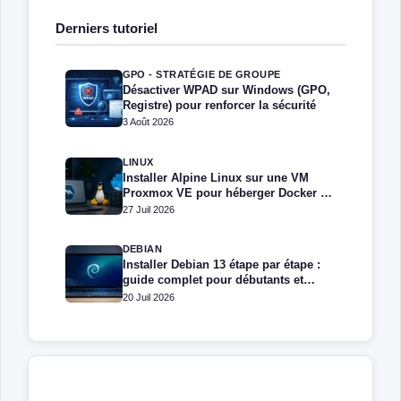
Derniers tutoriel
GPO - STRATÉGIE DE GROUPE
Désactiver WPAD sur Windows (GPO,
Registre) pour renforcer la sécurité
3 Août 2026
LINUX
Installer Alpine Linux sur une VM
Proxmox VE pour héberger Docker et
Docker Compose
27 Juil 2026
DEBIAN
Installer Debian 13 étape par étape :
guide complet pour débutants et
administrateurs
20 Juil 2026