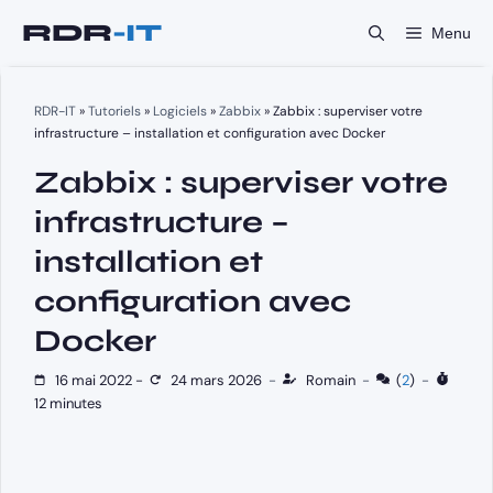
Aller
Menu
au
contenu
RDR-IT
»
Tutoriels
»
Logiciels
»
Zabbix
»
Zabbix : superviser votre
infrastructure – installation et configuration avec Docker
Zabbix : superviser votre
infrastructure –
installation et
configuration avec
Docker
16 mai 2022
-
24 mars 2026
-
Romain
-
(
2
)
-
12 minutes