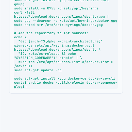
gnupg

sudo install -m 0755 -d /etc/apt/keyrings

curl -fsSL 
https://download.docker.com/linux/ubuntu/gpg | 
sudo gpg --dearmor -o /etc/apt/keyrings/docker.gpg

sudo chmod a+r /etc/apt/keyrings/docker.gpg

# Add the repository to Apt sources:

echo \

  "deb [arch="$(dpkg --print-architecture)" 
signed-by=/etc/apt/keyrings/docker.gpg] 
https://download.docker.com/linux/ubuntu \

  "$(. /etc/os-release && echo 
"$VERSION_CODENAME")" stable" | \

  sudo tee /etc/apt/sources.list.d/docker.list > 
/dev/null

sudo apt-get update -qq

sudo apt-get install -yqq docker-ce docker-ce-cli 
containerd.io docker-buildx-plugin docker-compose-
plugin