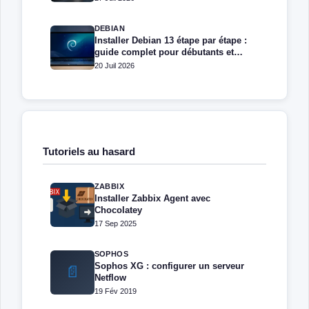
DEBIAN
Installer Debian 13 étape par étape :
guide complet pour débutants et
administrateurs
20 Juil 2026
Tutoriels au hasard
ZABBIX
Installer Zabbix Agent avec
Chocolatey
17 Sep 2025
SOPHOS
Sophos XG : configurer un serveur
📄
Netflow
19 Fév 2019