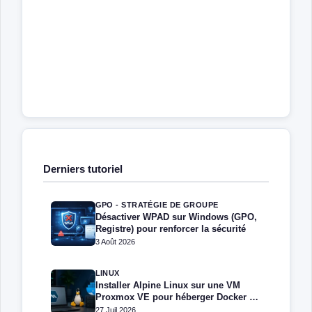
Derniers tutoriel
GPO - STRATÉGIE DE GROUPE
Désactiver WPAD sur Windows (GPO,
Registre) pour renforcer la sécurité
3 Août 2026
LINUX
Installer Alpine Linux sur une VM
Proxmox VE pour héberger Docker et
Docker Compose
27 Juil 2026