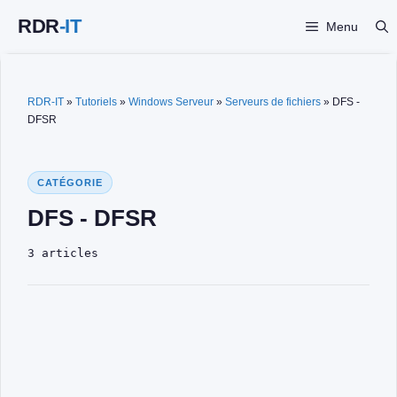
Aller
Menu
au
contenu
RDR-IT
»
Tutoriels
»
Windows Serveur
»
Serveurs de fichiers
»
DFS -
DFSR
CATÉGORIE
DFS - DFSR
3 articles