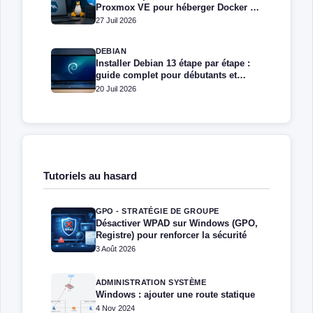
Proxmox VE pour héberger Docker et
Docker Compose
27 Juil 2026
DEBIAN
Installer Debian 13 étape par étape :
guide complet pour débutants et
administrateurs
20 Juil 2026
Tutoriels au hasard
GPO - STRATÉGIE DE GROUPE
Désactiver WPAD sur Windows (GPO,
Registre) pour renforcer la sécurité
3 Août 2026
ADMINISTRATION SYSTÈME
Windows : ajouter une route statique
4 Nov 2024