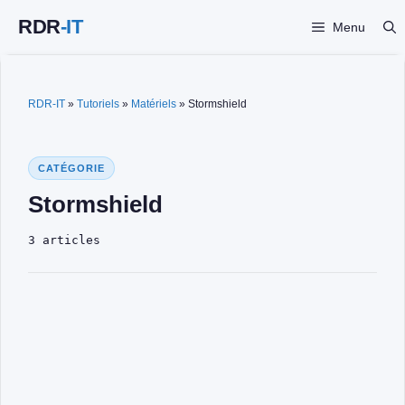
Aller
Menu
au
contenu
RDR-IT
»
Tutoriels
»
Matériels
»
Stormshield
CATÉGORIE
Stormshield
3 articles