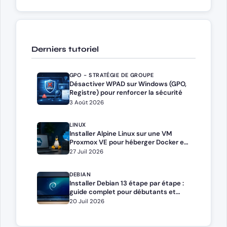
Derniers tutoriel
GPO - STRATÉGIE DE GROUPE
Désactiver WPAD sur Windows (GPO,
Registre) pour renforcer la sécurité
3 Août 2026
LINUX
Installer Alpine Linux sur une VM
Proxmox VE pour héberger Docker et
Docker Compose
27 Juil 2026
DEBIAN
Installer Debian 13 étape par étape :
guide complet pour débutants et
administrateurs
20 Juil 2026