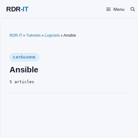
Aller
Menu
au
contenu
RDR-IT
»
Tutoriels
»
Logiciels
»
Ansible
CATÉGORIE
Ansible
5 articles