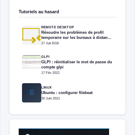
Tutoriels au hasard
REMOTE DESKTOP
Résoudre les problèmes de profil
temporaire sur les bureaux à distance
RDS/TSE
27 Juil 2018
GLPI
GLPI : réinitialiser le mot de passe du
compte glpi
17 Fév 2021
LINUX
📄
Ubuntu : configurer filebeat
30 Juin 2021