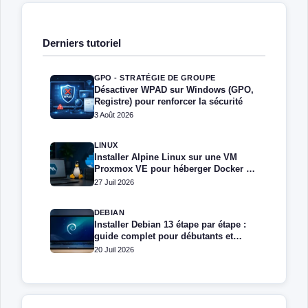
Derniers tutoriel
GPO - STRATÉGIE DE GROUPE
Désactiver WPAD sur Windows (GPO,
Registre) pour renforcer la sécurité
3 Août 2026
LINUX
Installer Alpine Linux sur une VM
Proxmox VE pour héberger Docker et
Docker Compose
27 Juil 2026
DEBIAN
Installer Debian 13 étape par étape :
guide complet pour débutants et
administrateurs
20 Juil 2026