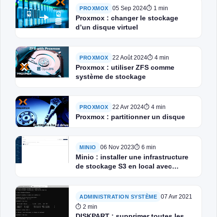
05 Sep 2024
⏱ 1 min
PROXMOX
Proxmox : changer le stockage
d’un disque virtuel
22 Août 2024
⏱ 4 min
PROXMOX
Proxmox : utiliser ZFS comme
système de stockage
22 Avr 2024
⏱ 4 min
PROXMOX
Proxmox : partitionner un disque
06 Nov 2023
⏱ 6 min
MINIO
Minio : installer une infrastructure
de stockage S3 en local avec
Docker
07 Avr 2021
ADMINISTRATION SYSTÈME
⏱ 2 min
DISKPART : supprimer toutes les