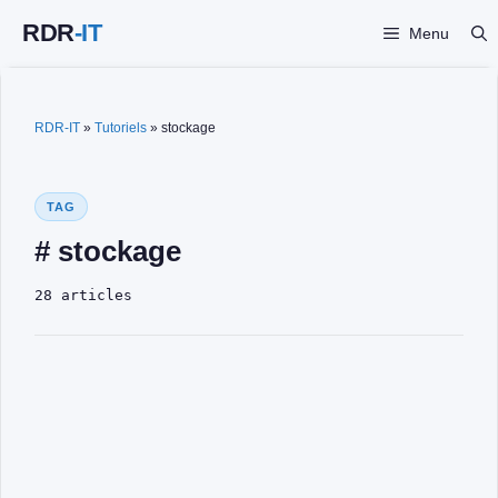
Aller
Menu
au
contenu
RDR-IT
»
Tutoriels
»
stockage
TAG
# stockage
28 articles