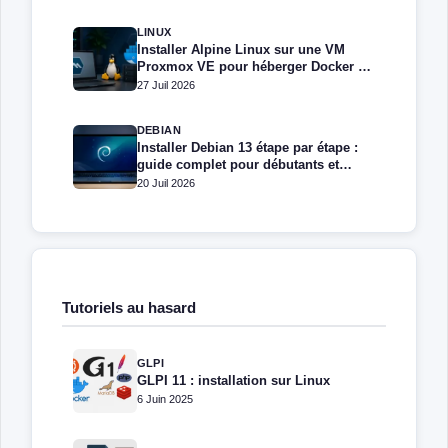
LINUX
Installer Alpine Linux sur une VM
Proxmox VE pour héberger Docker et
Docker Compose
27 Juil 2026
DEBIAN
Installer Debian 13 étape par étape :
guide complet pour débutants et
administrateurs
20 Juil 2026
Tutoriels au hasard
GLPI
GLPI 11 : installation sur Linux
6 Juin 2025