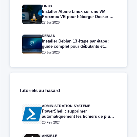
LINUX
Installer Alpine Linux sur une VM
Proxmox VE pour héberger Docker et
Docker Compose
27 Juil 2026
DEBIAN
Installer Debian 13 étape par étape :
guide complet pour débutants et
administrateurs
20 Juil 2026
Tutoriels au hasard
ADMINISTRATION SYSTÈME
PowerShell : supprimer
automatiquement les fichiers de plus
de X jours
26 Fév 2024
ANSIBLE