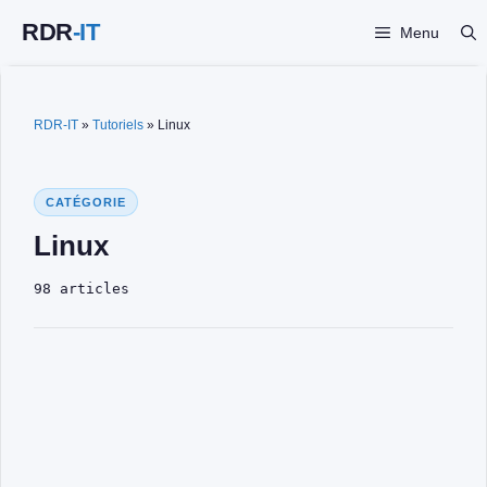
Aller
Menu
au
contenu
RDR-IT
»
Tutoriels
»
Linux
CATÉGORIE
Linux
98 articles