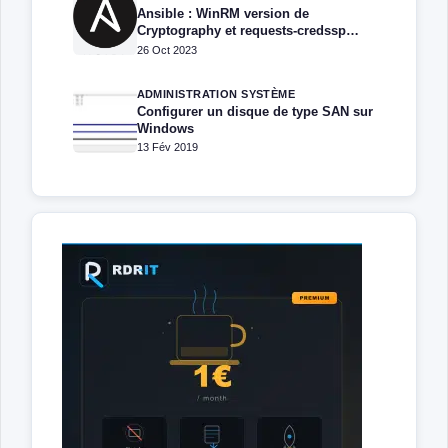
Ansible : WinRM version de
Cryptography et requests-credssp
compatible avec Windows
26 Oct 2023
ADMINISTRATION SYSTÈME
Configurer un disque de type SAN sur
Windows
13 Fév 2019