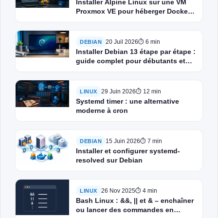
Installer Alpine Linux sur une VM
Proxmox VE pour héberger Docker
et Docker Compose
20 Juil 2026
⏱ 6 min
DEBIAN
Installer Debian 13 étape par étape :
guide complet pour débutants et
administrateurs
29 Juin 2026
⏱ 12 min
LINUX
Systemd timer : une alternative
moderne à cron
15 Juin 2026
⏱ 7 min
DEBIAN
Installer et configurer systemd-
resolved sur Debian
26 Nov 2025
⏱ 4 min
LINUX
Bash Linux : &&, || et & – enchaîner
ou lancer des commandes en