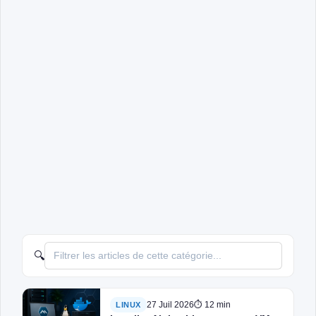
🔍
27 Juil 2026
⏱ 12 min
LINUX