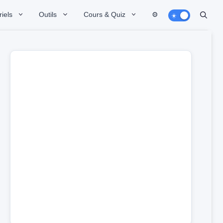
iels
Outils
Cours & Quiz
⚙️