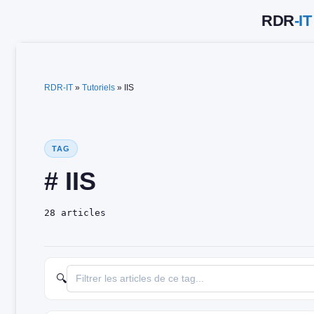
Aller
au
contenu
RDR-IT
»
Tutoriels
»
IIS
TAG
# IIS
28 articles
🔍