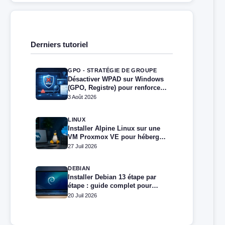
Derniers tutoriel
GPO - STRATÉGIE DE GROUPE
Désactiver WPAD sur Windows
(GPO, Registre) pour renforcer
la sécurité
3 Août 2026
LINUX
Installer Alpine Linux sur une
VM Proxmox VE pour héberger
Docker et Docker Compose
27 Juil 2026
DEBIAN
Installer Debian 13 étape par
étape : guide complet pour
débutants et administrateurs
20 Juil 2026