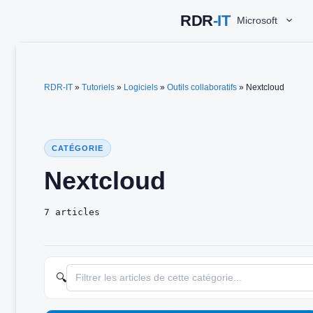
Aller
Microsoft
au
contenu
RDR-IT
»
Tutoriels
»
Logiciels
»
Outils collaboratifs
»
Nextcloud
CATÉGORIE
Nextcloud
7 articles
🔍