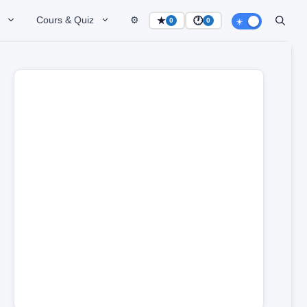
Cours & Quiz
⚙️
★
🕐
0
0