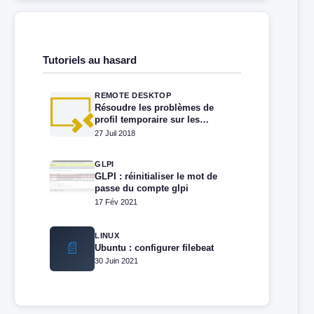
Tutoriels au hasard
REMOTE DESKTOP
Résoudre les problèmes de
profil temporaire sur les
bureaux à distance RDS/TSE
27 Juil 2018
GLPI
GLPI : réinitialiser le mot de
passe du compte glpi
17 Fév 2021
LINUX
📄
Ubuntu : configurer filebeat
30 Juin 2021