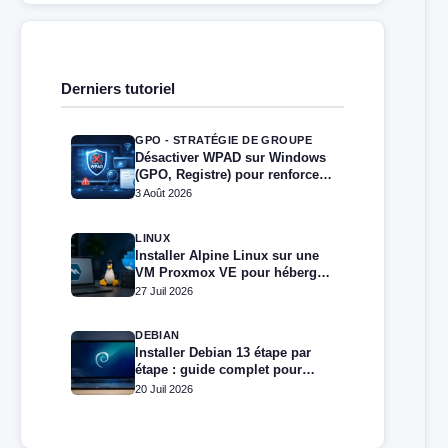
Derniers tutoriel
GPO - STRATÉGIE DE GROUPE
Désactiver WPAD sur Windows
(GPO, Registre) pour renforcer
la sécurité
3 Août 2026
LINUX
Installer Alpine Linux sur une
VM Proxmox VE pour héberger
Docker et Docker Compose
27 Juil 2026
DEBIAN
Installer Debian 13 étape par
étape : guide complet pour
débutants et administrateurs
20 Juil 2026