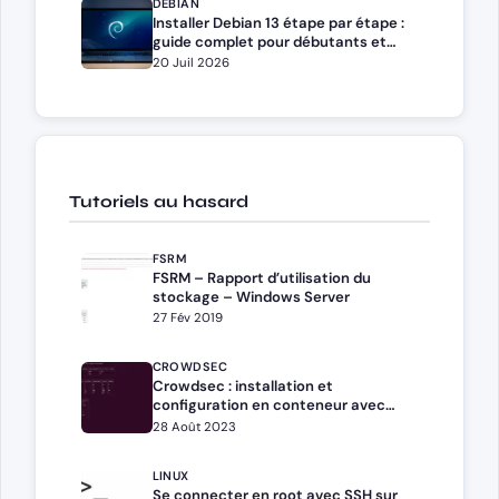
DEBIAN
Installer Debian 13 étape par étape :
guide complet pour débutants et
administrateurs
20 Juil 2026
Tutoriels au hasard
FSRM
FSRM – Rapport d’utilisation du
stockage – Windows Server
27 Fév 2019
CROWDSEC
Crowdsec : installation et
configuration en conteneur avec
Docker
28 Août 2023
LINUX
Se connecter en root avec SSH sur