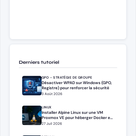
Derniers tutoriel
GPO - STRATÉGIE DE GROUPE
Désactiver WPAD sur Windows (GPO,
Registre) pour renforcer la sécurité
3 Août 2026
LINUX
Installer Alpine Linux sur une VM
Proxmox VE pour héberger Docker et
Docker Compose
27 Juil 2026