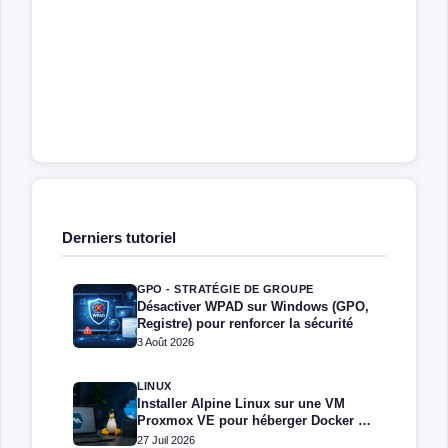
Derniers tutoriel
GPO - STRATÉGIE DE GROUPE
Désactiver WPAD sur Windows (GPO,
Registre) pour renforcer la sécurité
3 Août 2026
LINUX
Installer Alpine Linux sur une VM
Proxmox VE pour héberger Docker et
Docker Compose
27 Juil 2026