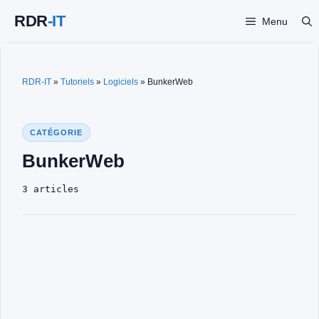
Aller
Menu
au
contenu
RDR-IT
»
Tutoriels
»
Logiciels
»
BunkerWeb
CATÉGORIE
BunkerWeb
3 articles