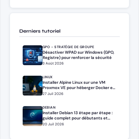
Derniers tutoriel
GPO - STRATÉGIE DE GROUPE
Désactiver WPAD sur Windows (GPO,
Registre) pour renforcer la sécurité
3 Août 2026
LINUX
Installer Alpine Linux sur une VM
Proxmox VE pour héberger Docker et
Docker Compose
27 Juil 2026
DEBIAN
Installer Debian 13 étape par étape :
guide complet pour débutants et
administrateurs
20 Juil 2026