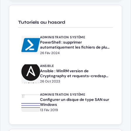
Tutoriels au hasard
ADMINISTRATION SYSTÈME
PowerShell : supprimer
automatiquement les fichiers de plus
de X jours
26 Fév 2024
ANSIBLE
Ansible : WinRM version de
Cryptography et requests-credssp
compatible avec Windows
26 Oct 2023
ADMINISTRATION SYSTÈME
Configurer un disque de type SAN sur
Windows
13 Fév 2019