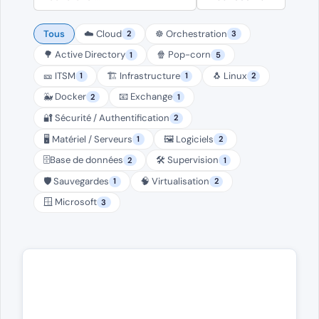
Tous
☁️ Cloud
☸️ Orchestration
2
3
🌳 Active Directory
🍿 Pop-corn
1
5
🎫 ITSM
🏗️ Infrastructure
🐧 Linux
1
1
2
🐳 Docker
📧 Exchange
2
1
🔐 Sécurité / Authentification
2
🖥️ Matériel / Serveurs
🖼️ Logiciels
1
2
🗄️Base de données
🛠️ Supervision
2
1
🛡️ Sauvegardes
🧠 Virtualisation
1
2
🪟 Microsoft
3