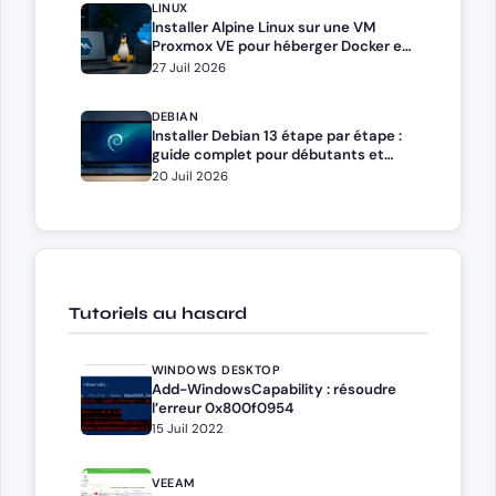
LINUX
Installer Alpine Linux sur une VM
Proxmox VE pour héberger Docker et
Docker Compose
27 Juil 2026
DEBIAN
Installer Debian 13 étape par étape :
guide complet pour débutants et
administrateurs
20 Juil 2026
Tutoriels au hasard
WINDOWS DESKTOP
Add-WindowsCapability : résoudre
l’erreur 0x800f0954
15 Juil 2022
VEEAM