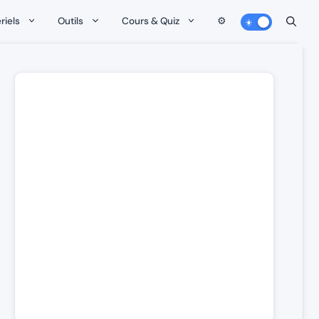
riels
Outils
Cours & Quiz
⚙️