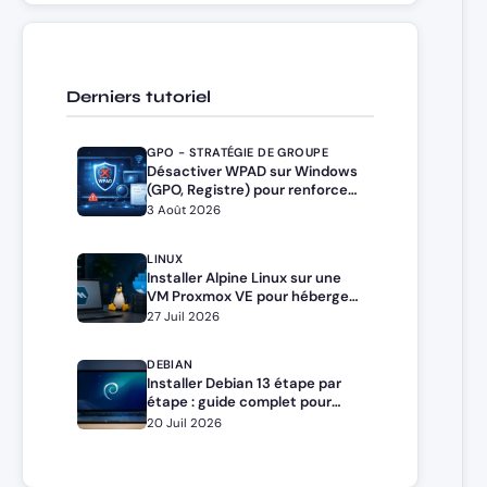
Derniers tutoriel
GPO - STRATÉGIE DE GROUPE
Désactiver WPAD sur Windows
(GPO, Registre) pour renforcer
la sécurité
3 Août 2026
LINUX
Installer Alpine Linux sur une
VM Proxmox VE pour héberger
Docker et Docker Compose
27 Juil 2026
DEBIAN
Installer Debian 13 étape par
étape : guide complet pour
débutants et administrateurs
20 Juil 2026