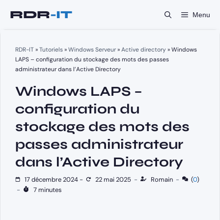
Aller
Menu
au
contenu
RDR-IT
»
Tutoriels
»
Windows Serveur
»
Active directory
»
Windows
LAPS – configuration du stockage des mots des passes
administrateur dans l’Active Directory
Windows LAPS –
configuration du
stockage des mots des
passes administrateur
dans l’Active Directory
17 décembre 2024
-
22 mai 2025
-
Romain
-
(
0
)
-
7 minutes