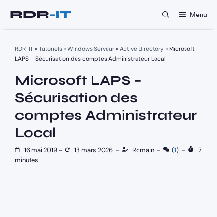
Aller
Menu
au
contenu
RDR-IT
»
Tutoriels
»
Windows Serveur
»
Active directory
»
Microsoft
LAPS – Sécurisation des comptes Administrateur Local
Microsoft LAPS –
Sécurisation des
comptes Administrateur
Local
16 mai 2019
-
18 mars 2026
-
Romain
-
(
1
)
-
7
minutes