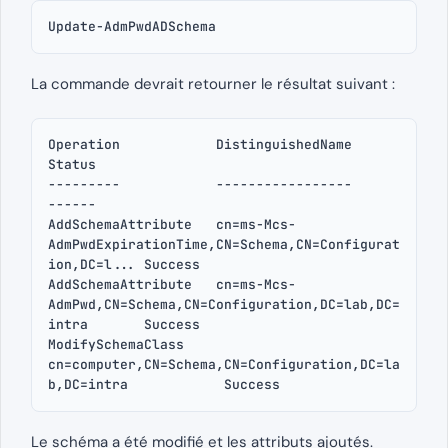
Update-AdmPwdADSchema
La commande devrait retourner le résultat suivant :
Operation            DistinguishedName                                                 
Status

---------            -----------------                                                 
------

AddSchemaAttribute   cn=ms-Mcs-
AdmPwdExpirationTime,CN=Schema,CN=Configurat
ion,DC=l... Success

AddSchemaAttribute   cn=ms-Mcs-
AdmPwd,CN=Schema,CN=Configuration,DC=lab,DC=
intra       Success

ModifySchemaClass    
cn=computer,CN=Schema,CN=Configuration,DC=la
Le schéma a été modifié et les attributs ajoutés.