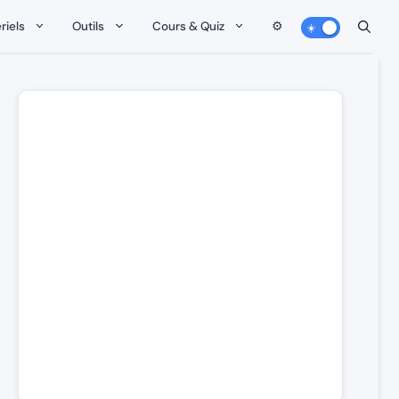
riels
Outils
Cours & Quiz
⚙️