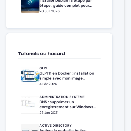
Installer Debian 13 étape par
étape : guide complet pour
débutants et administrateurs
20 Juil 2026
Tutoriels au hasard
GLPI
GLPI 11 en Docker : installation
simple avec mon image
personnalisée
4 Fév 2026
ADMINISTRATION SYSTÈME
DNS : supprimer un
enregistrement sur Windows
Serveur
25 Jan 2021
ACTIVE DIRECTORY
Activer la corbeille Active