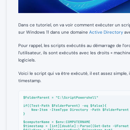
Dans ce tutoriel, on va voir comment exécuter un scr
sur Windows 11 dans une domaine
Active Directory
ave
Pour rappel, les scripts exécutés au démarrage de l’or
l’utilisateur, ils sont exécutés avec les droits « machin
logiciels.
Voici le script qui va être exécuté, il est assez simple, 
timestamp.
$FolderParent = "C:\ScriptPowershell"

if((Test-Path $FolderParent) -eq $false){

    New-Item -ItemType Directory -Path $FolderParent -Force

}

$computerName = $env:COMPUTERNAME

$timestamp = [int][double]::Parse((Get-Date -UFormat 
$fileName = "${computerName}_$timestamp.txt"
