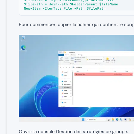
$filePath = Join-Path $FolderParent $fileName

New-Item -ItemType File -Path $filePath
Pour commencer, copier le fichier qui contient le scri
Ouvrir la console Gestion des stratégies de groupe.