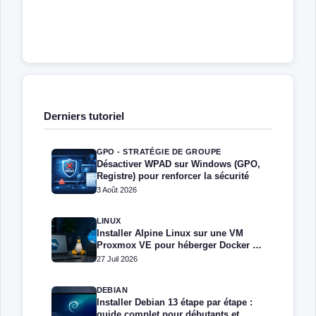
Derniers tutoriel
GPO - STRATÉGIE DE GROUPE
Désactiver WPAD sur Windows (GPO,
Registre) pour renforcer la sécurité
3 Août 2026
LINUX
Installer Alpine Linux sur une VM
Proxmox VE pour héberger Docker et
Docker Compose
27 Juil 2026
DEBIAN
Installer Debian 13 étape par étape :
guide complet pour débutants et