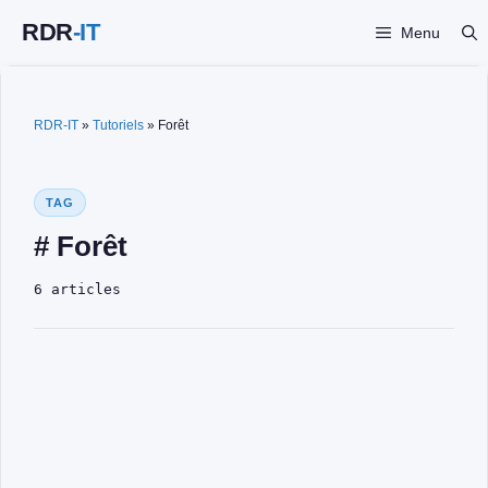
Aller
Menu
au
contenu
RDR-IT
»
Tutoriels
»
Forêt
TAG
# Forêt
6 articles