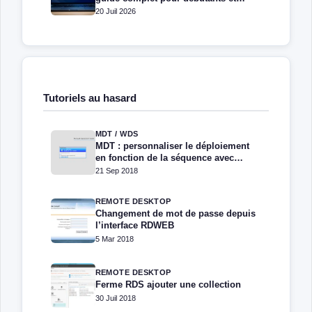
administrateurs
20 Juil 2026
Tutoriels au hasard
MDT / WDS
MDT : personnaliser le déploiement
en fonction de la séquence avec
TaskSequenceID
21 Sep 2018
REMOTE DESKTOP
Changement de mot de passe depuis
l’interface RDWEB
5 Mar 2018
REMOTE DESKTOP
Ferme RDS ajouter une collection
30 Juil 2018