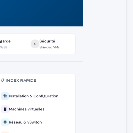
garde
Sécurité
6
 WSB
Shielded VMs
📋 INDEX RAPIDE
🏗️
Installation & Configuration
🖥️
Machines virtuelles
🌐
Réseau & vSwitch