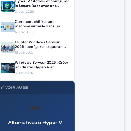
Hyper-V : Activer et configurer
le Secure Boot avec une
machine virtuelle Linux
01 Juin 2026
Comment chiffrer une
machine virtuelle dans un
cluster Hyper-V avec
17 Nov 2025
BitLocker et TPM
Cluster Windows Serveur
2025 : configurer le quorum
avec un disque de témoin
16 Juin 2025
Windows Serveur 2025 : Créer
un Cluster Hyper-V en
Workgroup
01 Mai 2025
🔗 VOIR AUSSI
☁️
Alternatives à Hyper-V