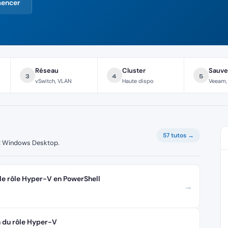
mencer
Réseau
Cluster
Sauve
3
4
5
vSwitch, VLAN
Haute dispo
Veeam,
57 tutos →
 et Windows Desktop.
le rôle Hyper-V en PowerShell
→
n du rôle Hyper-V