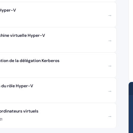
 Hyper-V
→
chine virtuelle Hyper-V
→
ation de la délégation Kerberos
→
n du rôle Hyper-V
→
ordinateurs virtuels
→
21