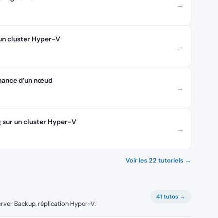
→
 un cluster Hyper-V
→
enance d’un nœud
→
 sur un cluster Hyper-V
→
Voir les 22 tutoriels →
41 tutos →
ver Backup, réplication Hyper-V.