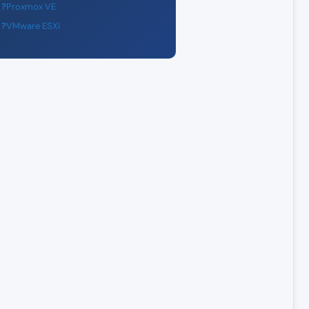
Proxmox VE
VMware ESXi