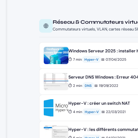
Réseau & Commutateurs virtu
🌐
Commutateurs virtuels, VLAN, cartes réseau S
Windows Serveur 2025 : installer
⏱ 7 min
📅 07/04/2025
Hyper-V
Serveur DNS Windows : Erreur 404
⏱ 2 min
📅 19/09/2022
DNS
Hyper-V : créer un switch NAT
⏱ 4 min
📅 22/03/2021
Hyper-V
Hyper-V : les différents commutat