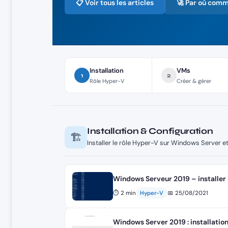
📋 Voir tous les articles
🚀 Par où com
Installation
VMs
1
2
Rôle Hyper-V
Créer & gérer
Installation & Configuration
🏗️
Installer le rôle Hyper-V sur Windows Server
Windows Serveur 2019 – installer 
⏱ 2 min
📅 25/08/2021
Hyper-V
Windows Server 2019 : installatio