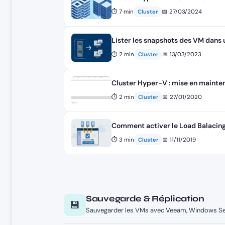
⏱ 7 min
📅 27/03/2024
Cluster
Lister les snapshots des VM dans
⏱ 2 min
📅 13/03/2023
Cluster
Cluster Hyper-V : mise en maint
⏱ 2 min
📅 27/01/2020
Cluster
Comment activer le Load Balacing
⏱ 3 min
📅 11/11/2019
Cluster
Sauvegarde & Réplication
💾
Sauvegarder les VMs avec Veeam, Windows Ser