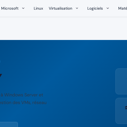
Microsoft
Linux
Virtualisation
Logiciels
Maté
V
é à Windows Server et
gestion des VMs, réseau