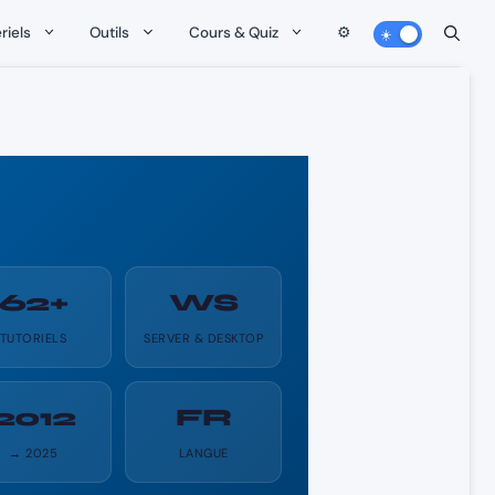
riels
Outils
Cours & Quiz
⚙️
62+
WS
TUTORIELS
SERVER & DESKTOP
2012
FR
→ 2025
LANGUE