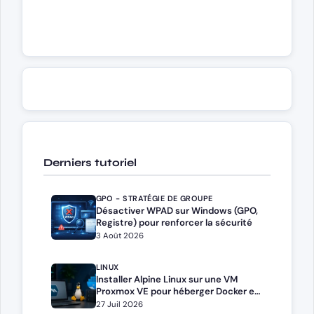
Derniers tutoriel
GPO - STRATÉGIE DE GROUPE
Désactiver WPAD sur Windows (GPO,
Registre) pour renforcer la sécurité
3 Août 2026
LINUX
Installer Alpine Linux sur une VM
Proxmox VE pour héberger Docker et
Docker Compose
27 Juil 2026