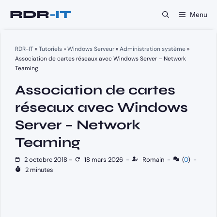
Aller
Menu
au
contenu
RDR-IT
»
Tutoriels
»
Windows Serveur
»
Administration système
»
Association de cartes réseaux avec Windows Server – Network
Teaming
Association de cartes
réseaux avec Windows
Server – Network
Teaming
2 octobre 2018
-
18 mars 2026
-
Romain
-
(
0
)
-
2 minutes