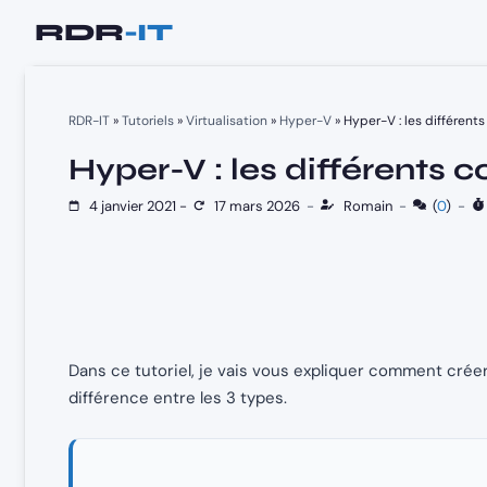
Aller
au
contenu
RDR-IT
»
Tutoriels
»
Virtualisation
»
Hyper-V
»
Hyper-V : les différent
Hyper-V : les différents 
4 janvier 2021
-
17 mars 2026
-
Romain
-
(
0
)
-
Dans ce tutoriel, je vais vous expliquer comment crée
différence entre les 3 types.