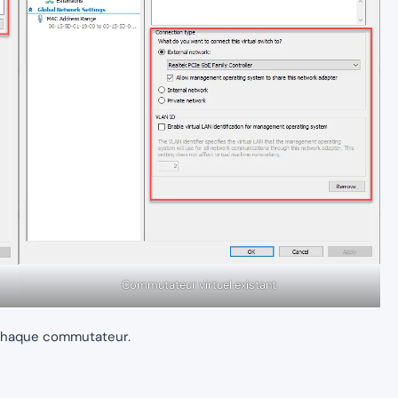
Commutateur virtuel existant
 chaque commutateur.