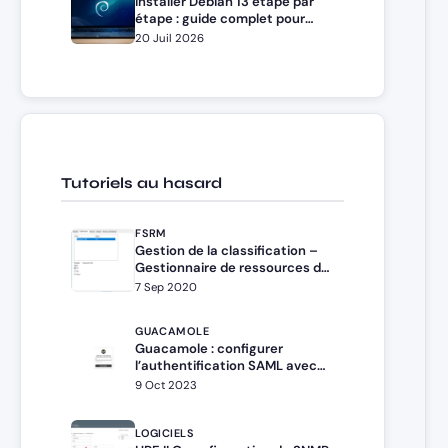
Installer Debian 13 étape par
étape : guide complet pour
débutants et administrateurs
20 Juil 2026
Tutoriels au hasard
FSRM
Gestion de la classification –
Gestionnaire de ressources du
serveur de fichiers – FSRM
7 Sep 2020
GUACAMOLE
Guacamole : configurer
l’authentification SAML avec
Windows ADFS
9 Oct 2023
LOGICIELS