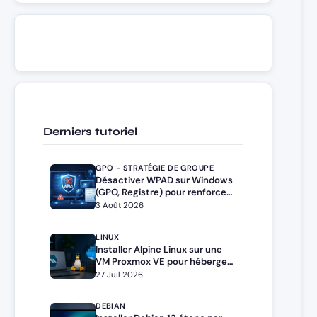
Derniers tutoriel
GPO - STRATÉGIE DE GROUPE
Désactiver WPAD sur Windows
(GPO, Registre) pour renforcer
la sécurité
3 Août 2026
LINUX
Installer Alpine Linux sur une
VM Proxmox VE pour héberger
Docker et Docker Compose
27 Juil 2026
DEBIAN