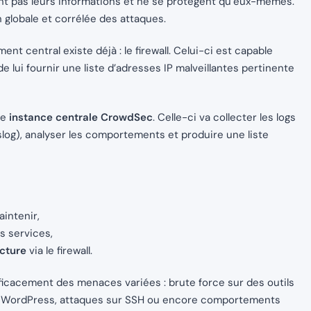
ent pas leurs informations et ne se protègent qu’eux-mêmes.
 globale et corrélée des attaques.
t central existe déjà : le firewall. Celui-ci est capable
de lui fournir une liste d’adresses IP malveillantes pertinente
ne
instance centrale CrowdSec
. Celle-ci va collecter les logs
log), analyser les comportements et produire une liste
aintenir,
s services,
ucture
via le firewall.
icacement des menaces variées : brute force sur des outils
 WordPress, attaques sur SSH ou encore comportements