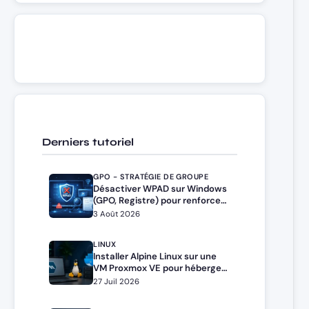
Derniers tutoriel
GPO - STRATÉGIE DE GROUPE
Désactiver WPAD sur Windows
(GPO, Registre) pour renforcer
la sécurité
3 Août 2026
LINUX
Installer Alpine Linux sur une
VM Proxmox VE pour héberger
Docker et Docker Compose
27 Juil 2026