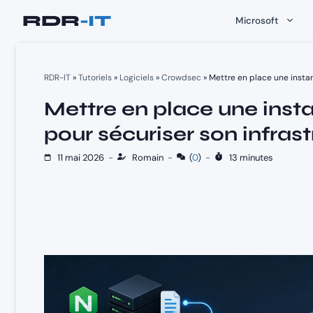
Aller
Microsoft
au
contenu
RDR-IT
»
Tutoriels
»
Logiciels
»
Crowdsec
»
Mettre en place une insta
Mettre en place une ins
pour sécuriser son infras
11 mai 2026
-
Romain
-
(
0
)
-
13 minutes