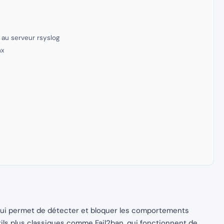
 au serveur rsyslog
nx
qui permet de détecter et bloquer les comportements
tils plus classiques comme Fail2ban, qui fonctionnent de