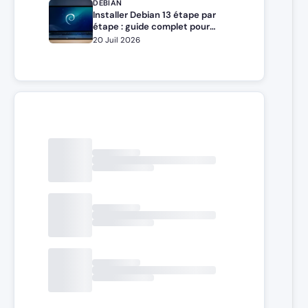
DEBIAN
Installer Debian 13 étape par
étape : guide complet pour
débutants et administrateurs
20 Juil 2026