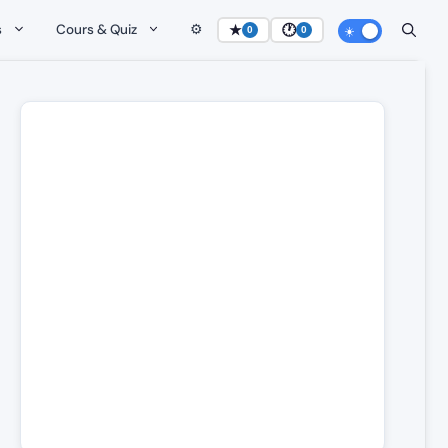
s
Cours & Quiz
⚙️
★
🕐
0
0