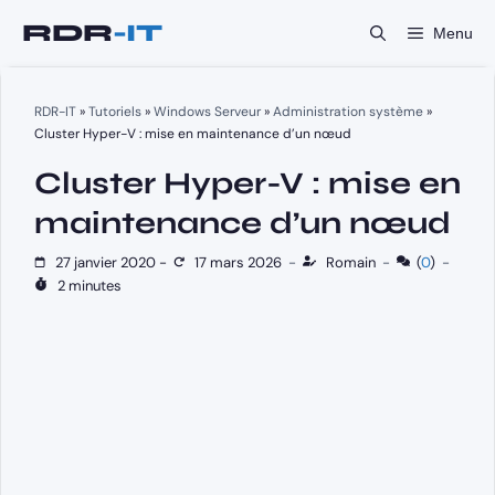
Aller
Menu
au
contenu
RDR-IT
»
Tutoriels
»
Windows Serveur
»
Administration système
»
Cluster Hyper-V : mise en maintenance d’un nœud
Cluster Hyper-V : mise en
maintenance d’un nœud
27 janvier 2020
-
17 mars 2026
-
Romain
-
(
0
)
-
2 minutes