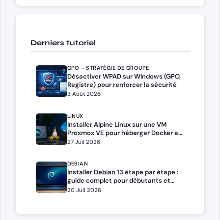
Derniers tutoriel
GPO - STRATÉGIE DE GROUPE
Désactiver WPAD sur Windows (GPO,
Registre) pour renforcer la sécurité
3 Août 2026
LINUX
Installer Alpine Linux sur une VM
Proxmox VE pour héberger Docker et
Docker Compose
27 Juil 2026
DEBIAN
Installer Debian 13 étape par étape :
guide complet pour débutants et
administrateurs
20 Juil 2026