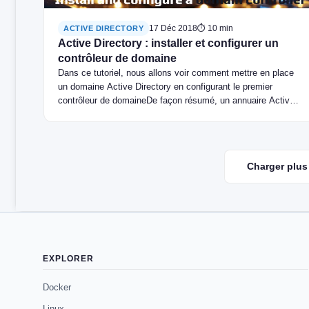
17 Déc 2018
⏱ 10 min
ACTIVE DIRECTORY
Active Directory : installer et configurer un
contrôleur de domaine
Dans ce tutoriel, nous allons voir comment mettre en place
un domaine Active Directory en configurant le premier
contrôleur de domaineDe façon résumé, un annuaire Active
Directory est une base de données (LDAP) qui contient un
ensemble d’objet (utilisateurs, ordinateurs …) et qui délivre
plusieurs services :Centralisation des objets sur le réseau
dans une seule base Authentification des utilisateurs
Charger plus 
Gestion des droits Application de stratégies (GPO) …
EXPLORER
Docker
Linux