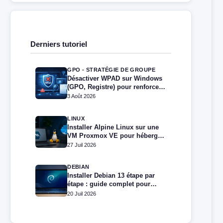
Derniers tutoriel
GPO - STRATÉGIE DE GROUPE
Désactiver WPAD sur Windows
(GPO, Registre) pour renforcer
la sécurité
3 Août 2026
LINUX
Installer Alpine Linux sur une
VM Proxmox VE pour héberger
Docker et Docker Compose
27 Juil 2026
DEBIAN
Installer Debian 13 étape par
étape : guide complet pour
débutants et administrateurs
20 Juil 2026