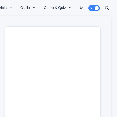
iels
Outils
Cours & Quiz
⚙️