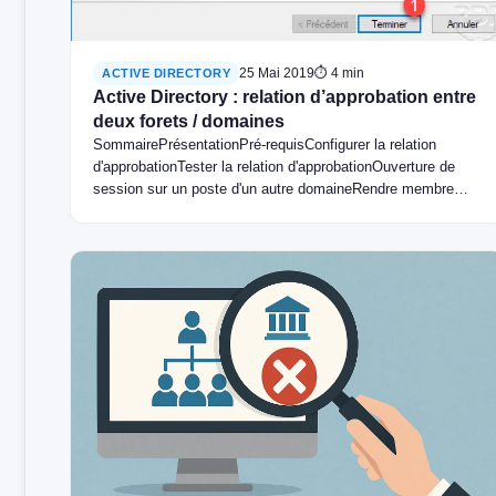
25 Mai 2019
⏱ 4 min
ACTIVE DIRECTORY
Active Directory : relation d’approbation entre
deux forets / domaines
SommairePrésentationPré-requisConfigurer la relation
d'approbationTester la relation d'approbationOuverture de
session sur un poste d'un autre domaineRendre membre
d'un groupe du domaine approuvé Présentation…