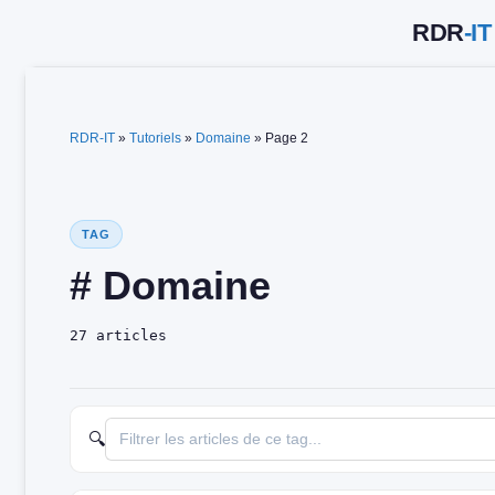
Aller
au
contenu
RDR-IT
»
Tutoriels
»
Domaine
»
Page 2
TAG
# Domaine
27 articles
🔍