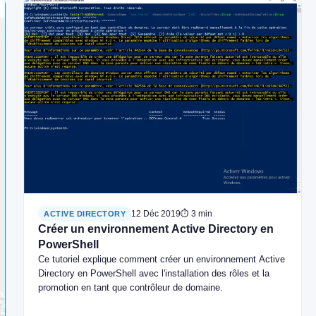
12 Déc 2019
⏱ 3 min
ACTIVE DIRECTORY
Créer un environnement Active Directory en
PowerShell
Ce tutoriel explique comment créer un environnement Active
Directory en PowerShell avec l'installation des rôles et la
promotion en tant que contrôleur de domaine.