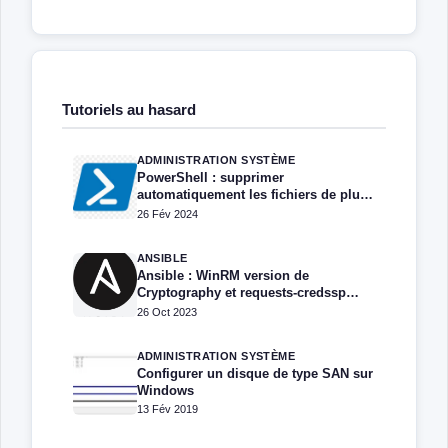
Tutoriels au hasard
ADMINISTRATION SYSTÈME
PowerShell : supprimer
automatiquement les fichiers de plus
de X jours
26 Fév 2024
ANSIBLE
Ansible : WinRM version de
Cryptography et requests-credssp
compatible avec Windows
26 Oct 2023
ADMINISTRATION SYSTÈME
Configurer un disque de type SAN sur
Windows
13 Fév 2019