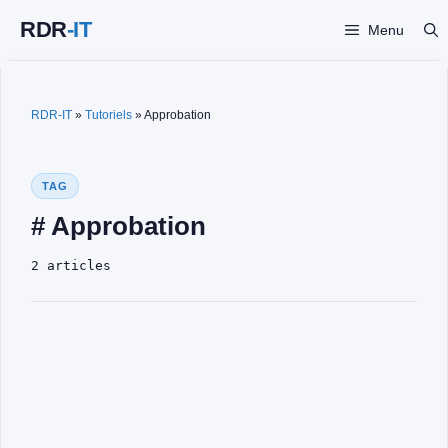
Aller
Menu
au
contenu
RDR-IT
»
Tutoriels
»
Approbation
TAG
# Approbation
2 articles