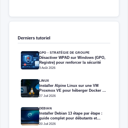
Derniers tutoriel
GPO - STRATÉGIE DE GROUPE
Désactiver WPAD sur Windows (GPO,
Registre) pour renforcer la sécurité
3 Août 2026
LINUX
Installer Alpine Linux sur une VM
Proxmox VE pour héberger Docker et
Docker Compose
27 Juil 2026
DEBIAN
Installer Debian 13 étape par étape :
guide complet pour débutants et
administrateurs
20 Juil 2026