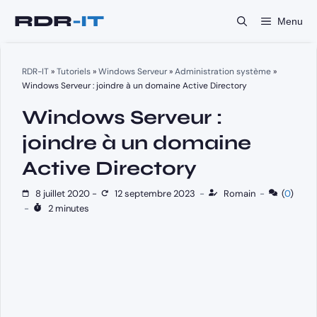
Aller
Menu
au
contenu
RDR-IT
»
Tutoriels
»
Windows Serveur
»
Administration système
»
Windows Serveur : joindre à un domaine Active Directory
Windows Serveur :
joindre à un domaine
Active Directory
8 juillet 2020
-
12 septembre 2023
-
Romain
-
(
0
)
-
2 minutes