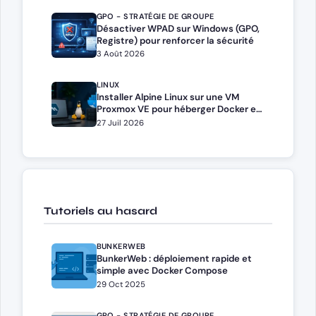
GPO - STRATÉGIE DE GROUPE
Désactiver WPAD sur Windows (GPO,
Registre) pour renforcer la sécurité
3 Août 2026
LINUX
Installer Alpine Linux sur une VM
Proxmox VE pour héberger Docker et
Docker Compose
27 Juil 2026
Tutoriels au hasard
BUNKERWEB
BunkerWeb : déploiement rapide et
simple avec Docker Compose
29 Oct 2025
GPO - STRATÉGIE DE GROUPE