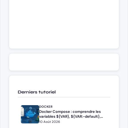
Derniers tutoriel
DOCKER
Docker Compose : comprendre les
variables ${VAR}, ${VAR:-default},
${VAR:?error} dans docker-
10 Août 2026
compose.yml