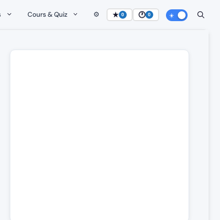
s
Cours & Quiz
⚙️
★
🕐
0
0