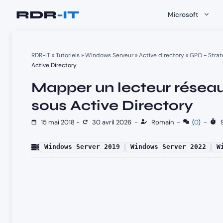
Aller
Microsoft
au
contenu
RDR-IT
»
Tutoriels
»
Windows Serveur
»
Active directory
»
GPO - Strat
Active Directory
Mapper un lecteur réseau
sous Active Directory
15 mai 2018
-
30 avril 2026
-
Romain
-
(
0
)
-
9
Windows Server 2019
Windows Server 2022
W