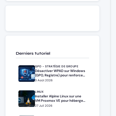
Derniers tutoriel
GPO - STRATÉGIE DE GROUPE
Désactiver WPAD sur Windows
(GPO, Registre) pour renforcer
la sécurité
3 Août 2026
LINUX
Installer Alpine Linux sur une
VM Proxmox VE pour héberger
Docker et Docker Compose
27 Juil 2026