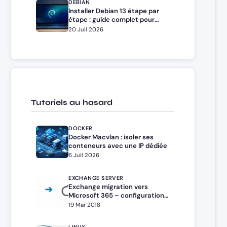
DEBIAN
Installer Debian 13 étape par
étape : guide complet pour
débutants et administrateurs
20 Juil 2026
Tutoriels au hasard
DOCKER
Docker Macvlan : isoler ses
conteneurs avec une IP dédiée
6 Juil 2026
EXCHANGE SERVER
Exchange migration vers
Microsoft 365 – configuration
hybride minimale
19 Mar 2018