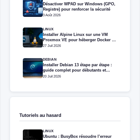
Désactiver WPAD sur Windows (GPO,
Registre) pour renforcer la sécurité
3 Août 2026
LINUX
Installer Alpine Linux sur une VM
Proxmox VE pour héberger Docker et
Docker Compose
27 Juil 2026
DEBIAN
Installer Debian 13 étape par étape :
guide complet pour débutants et
administrateurs
20 Juil 2026
Tutoriels au hasard
LINUX
Ubuntu : BusyBox résoudre l’erreur