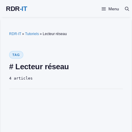
Aller
Menu
au
contenu
RDR-IT
»
Tutoriels
»
Lecteur réseau
TAG
# Lecteur réseau
4 articles