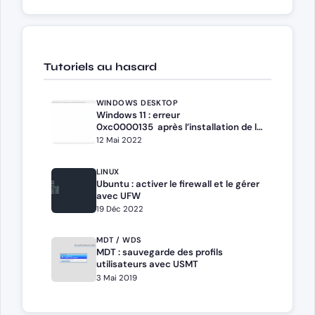
Tutoriels au hasard
WINDOWS DESKTOP
Windows 11 : erreur
0xc0000135 après l’installation de la
mise à jour KB5013943
12 Mai 2022
LINUX
Ubuntu : activer le firewall et le gérer
avec UFW
19 Déc 2022
MDT / WDS
MDT : sauvegarde des profils
utilisateurs avec USMT
3 Mai 2019