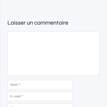
Laisser un commentaire
Commentaire
Nom
E-
mail
Site