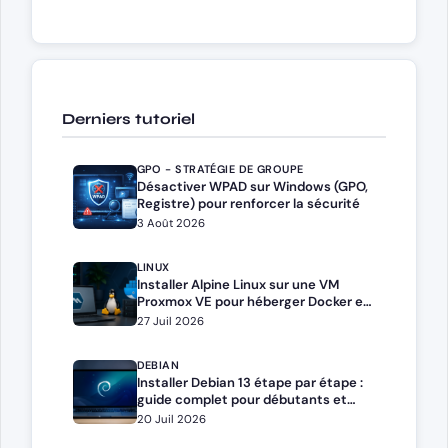
Derniers tutoriel
GPO - STRATÉGIE DE GROUPE
Désactiver WPAD sur Windows (GPO,
Registre) pour renforcer la sécurité
3 Août 2026
LINUX
Installer Alpine Linux sur une VM
Proxmox VE pour héberger Docker et
Docker Compose
27 Juil 2026
DEBIAN
Installer Debian 13 étape par étape :
guide complet pour débutants et
administrateurs
20 Juil 2026