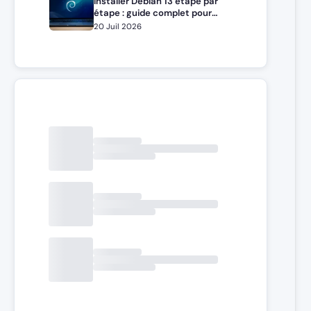
Installer Debian 13 étape par
étape : guide complet pour
débutants et administrateurs
20 Juil 2026