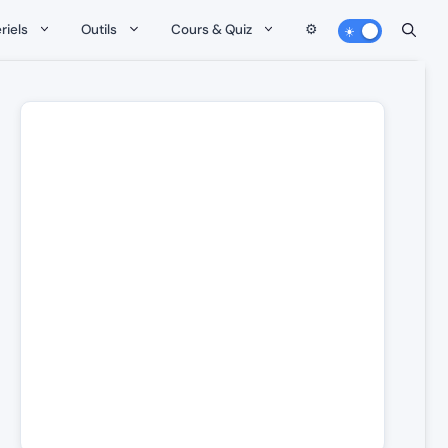
riels
Outils
Cours & Quiz
⚙️