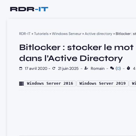
Aller
au
contenu
RDR-IT
»
Tutoriels
»
Windows Serveur
»
Active directory
»
Bitlocker : 
Bitlocker : stocker le mo
dans l’Active Directory
17 avril 2020
-
21 juin 2025
-
Romain
-
(
0
)
-
4 
Windows Server 2016
Windows Server 2019
W