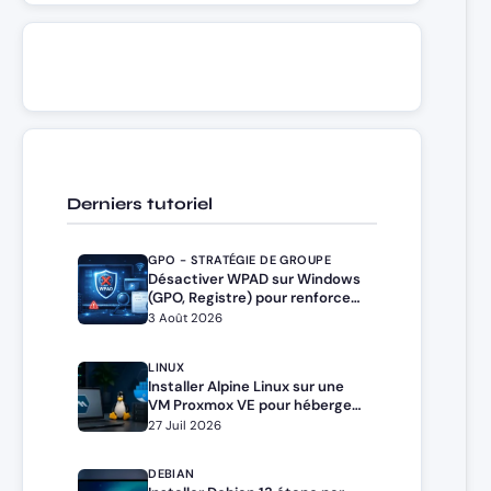
Derniers tutoriel
GPO - STRATÉGIE DE GROUPE
Désactiver WPAD sur Windows
(GPO, Registre) pour renforcer
la sécurité
3 Août 2026
LINUX
Installer Alpine Linux sur une
VM Proxmox VE pour héberger
Docker et Docker Compose
27 Juil 2026
DEBIAN