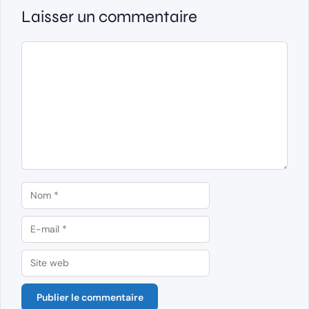
Laisser un commentaire
Commentaire
Nom
E-
mail
Site
web