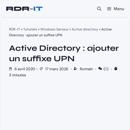
Aller
Menu
au
contenu
RDR-IT
»
Tutoriels
»
Windows Serveur
»
Active directory
»
Active
Directory : ajouter un suffixe UPN
Active Directory : ajouter
un suffixe UPN
6 avril 2020
-
17 mars 2026
-
Romain
-
(
0
)
-
3 minutes