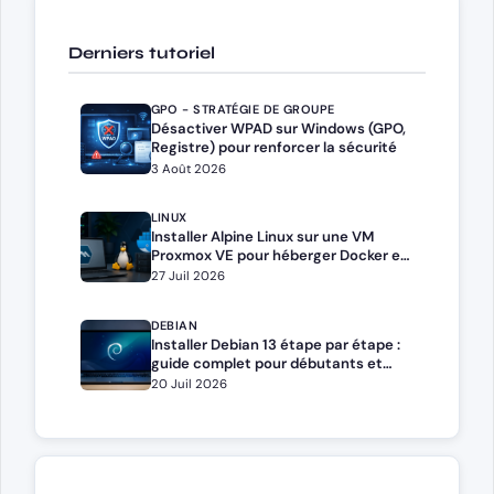
Derniers tutoriel
GPO - STRATÉGIE DE GROUPE
Désactiver WPAD sur Windows (GPO,
Registre) pour renforcer la sécurité
3 Août 2026
LINUX
Installer Alpine Linux sur une VM
Proxmox VE pour héberger Docker et
Docker Compose
27 Juil 2026
DEBIAN
Installer Debian 13 étape par étape :
guide complet pour débutants et
administrateurs
20 Juil 2026