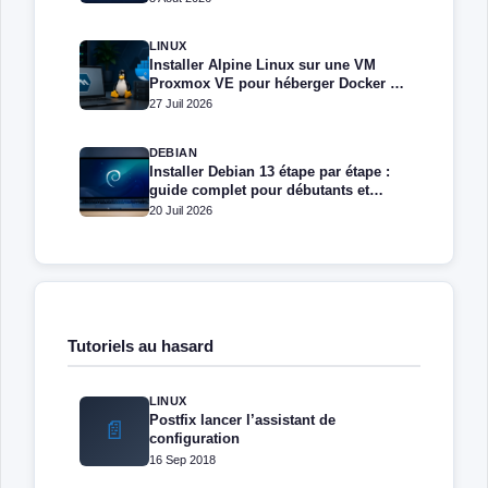
LINUX
Installer Alpine Linux sur une VM
Proxmox VE pour héberger Docker et
Docker Compose
27 Juil 2026
DEBIAN
Installer Debian 13 étape par étape :
guide complet pour débutants et
administrateurs
20 Juil 2026
Tutoriels au hasard
LINUX
Postfix lancer l’assistant de
📄
configuration
16 Sep 2018