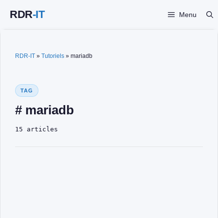
Aller
Menu
au
contenu
RDR-IT
»
Tutoriels
»
mariadb
TAG
# mariadb
15 articles