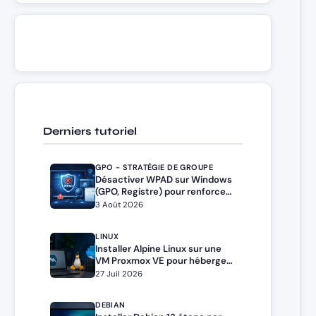
Derniers tutoriel
GPO - STRATÉGIE DE GROUPE
Désactiver WPAD sur Windows
(GPO, Registre) pour renforcer
la sécurité
3 Août 2026
LINUX
Installer Alpine Linux sur une
VM Proxmox VE pour héberger
Docker et Docker Compose
27 Juil 2026
DEBIAN