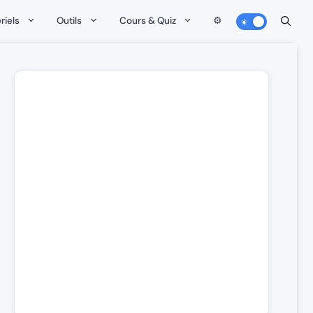
riels
Outils
Cours & Quiz
⚙️