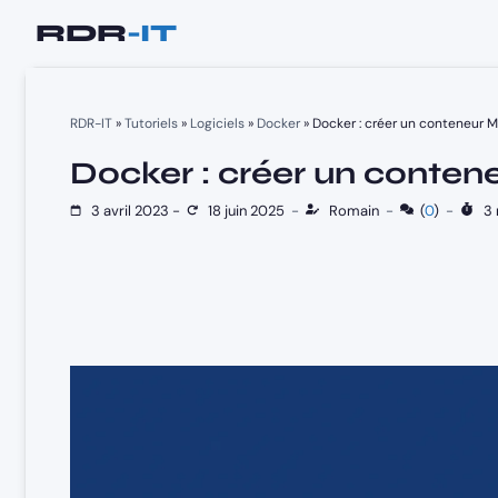
Aller
au
contenu
RDR-IT
»
Tutoriels
»
Logiciels
»
Docker
»
Docker : créer un conteneur 
Docker : créer un conte
3 avril 2023
-
18 juin 2025
-
Romain
-
(
0
)
-
3 