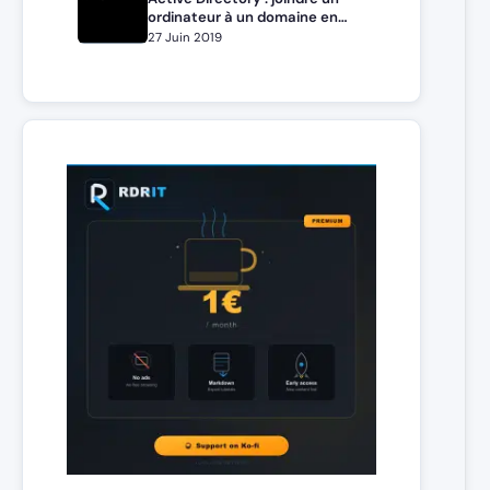
ordinateur à un domaine en
ligne de commande
27 Juin 2019