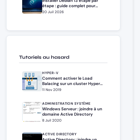
Installer Debian 13 étape par
étape : guide complet pour
débutants et administrateurs
20 Juil 2026
Tutoriels au hasard
HYPER-V
Comment activer le Load
Balacing sur un cluster Hyper-
V
11 Nov 2019
ADMINISTRATION SYSTÈME
Windows Serveur : joindre à un
domaine Active Directory
8 Juil 2020
ACTIVE DIRECTORY
Active Directory : joindre un