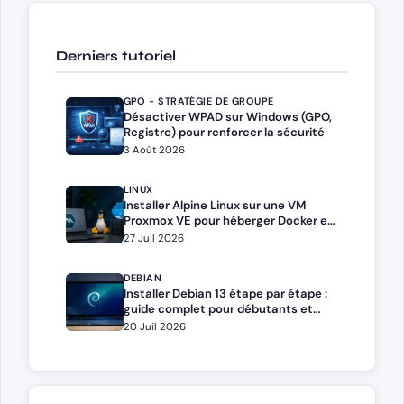
Derniers tutoriel
GPO - STRATÉGIE DE GROUPE
Désactiver WPAD sur Windows (GPO,
Registre) pour renforcer la sécurité
3 Août 2026
LINUX
Installer Alpine Linux sur une VM
Proxmox VE pour héberger Docker et
Docker Compose
27 Juil 2026
DEBIAN
Installer Debian 13 étape par étape :
guide complet pour débutants et
administrateurs
20 Juil 2026