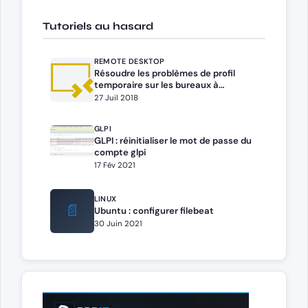
Tutoriels au hasard
REMOTE DESKTOP
Résoudre les problèmes de profil
temporaire sur les bureaux à
distance RDS/TSE
27 Juil 2018
GLPI
GLPI : réinitialiser le mot de passe du
compte glpi
17 Fév 2021
LINUX
📄
Ubuntu : configurer filebeat
30 Juin 2021