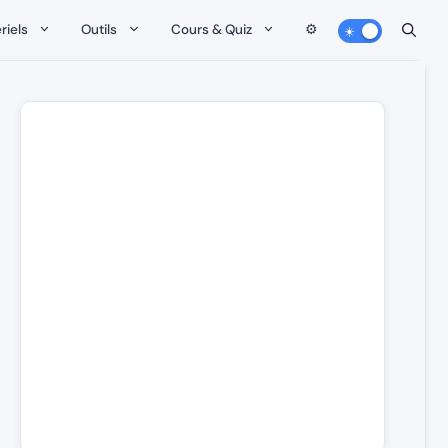
riels
Outils
Cours & Quiz
⚙️