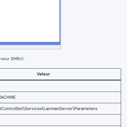
rveur SMBv1.
Valeur
ACHINE
ControlSet\Services\LanmanServer\Parameters