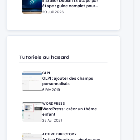
Installer Debian 13 étape par
étape : guide complet pour
débutants et administrateurs
20 Juil 2026
Tutoriels au hasard
GLPI
GLPI : ajouter des champs
personnalisés
6 Fév 2019
WORDPRESS
WordPress : créer un thème
enfant
28 Avr 2021
ACTIVE DIRECTORY
Active Directory : ajouter une