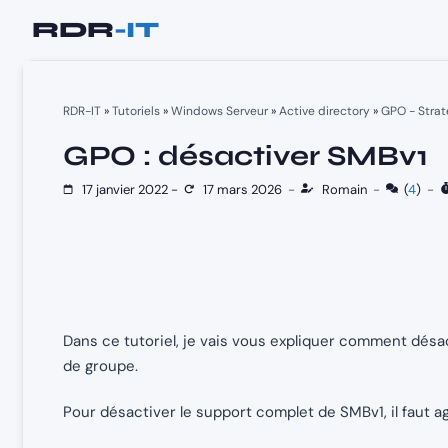
Aller
au
contenu
RDR-IT
»
Tutoriels
»
Windows Serveur
»
Active directory
»
GPO - Strat
GPO : désactiver SMBv1
17 janvier 2022
-
17 mars 2026
-
Romain
-
(
4
)
-
Dans ce tutoriel, je vais vous expliquer comment désa
de groupe.
Pour désactiver le support complet de SMBv1, il faut a