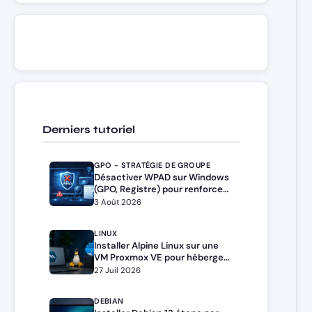
Derniers tutoriel
GPO - STRATÉGIE DE GROUPE
Désactiver WPAD sur Windows
(GPO, Registre) pour renforcer
la sécurité
3 Août 2026
LINUX
Installer Alpine Linux sur une
VM Proxmox VE pour héberger
Docker et Docker Compose
27 Juil 2026
DEBIAN