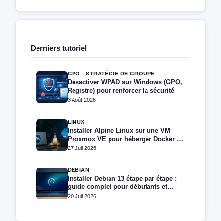
Derniers tutoriel
GPO - STRATÉGIE DE GROUPE
Désactiver WPAD sur Windows (GPO,
Registre) pour renforcer la sécurité
3 Août 2026
LINUX
Installer Alpine Linux sur une VM
Proxmox VE pour héberger Docker et
Docker Compose
27 Juil 2026
DEBIAN
Installer Debian 13 étape par étape :
guide complet pour débutants et
administrateurs
20 Juil 2026