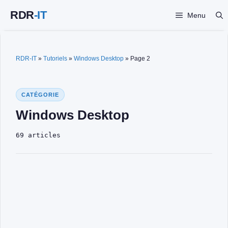
Aller
Menu
au
contenu
RDR-IT
»
Tutoriels
»
Windows Desktop
»
Page 2
CATÉGORIE
Windows Desktop
69 articles