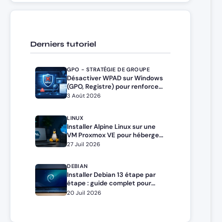
Derniers tutoriel
GPO - STRATÉGIE DE GROUPE
Désactiver WPAD sur Windows
(GPO, Registre) pour renforcer
la sécurité
3 Août 2026
LINUX
Installer Alpine Linux sur une
VM Proxmox VE pour héberger
Docker et Docker Compose
27 Juil 2026
DEBIAN
Installer Debian 13 étape par
étape : guide complet pour
débutants et administrateurs
20 Juil 2026