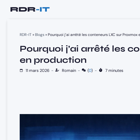
Aller
au
contenu
RDR-IT
»
Blogs
»
Pourquoi j’ai arrêté les conteneurs LXC sur Proxmox
Pourquoi j’ai arrêté les
en production
11 mars 2026
-
Romain
-
(
0
)
-
7 minutes