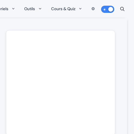
riels
Outils
Cours & Quiz
⚙️