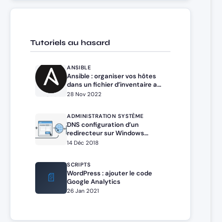
Tutoriels au hasard
ANSIBLE
Ansible : organiser vos hôtes
dans un fichier d’inventaire au
format YAML
28 Nov 2022
ADMINISTRATION SYSTÈME
DNS configuration d’un
redirecteur sur Windows
Serveur
14 Déc 2018
SCRIPTS
WordPress : ajouter le code
📄
Google Analytics
26 Jan 2021