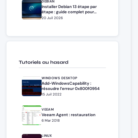
DEBIAN
Installer Debian 13 étape par
étape : guide complet pour
débutants et administrateurs
20 Juil 2026
Tutoriels au hasard
WINDOWS DESKTOP
Add-WindowsCapability :
résoudre l’erreur 0x800f0954
15 Juil 2022
VEEAM
Veeam Agent : restauration
6 Mar 2018
LINUX