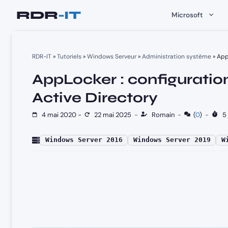
Aller
Microsoft
au
contenu
RDR-IT
»
Tutoriels
»
Windows Serveur
»
Administration système
»
App
AppLocker : configurati
Active Directory
4 mai 2020
-
22 mai 2025
-
Romain
-
(
0
)
-
5 
Windows Server 2016
Windows Server 2019
W