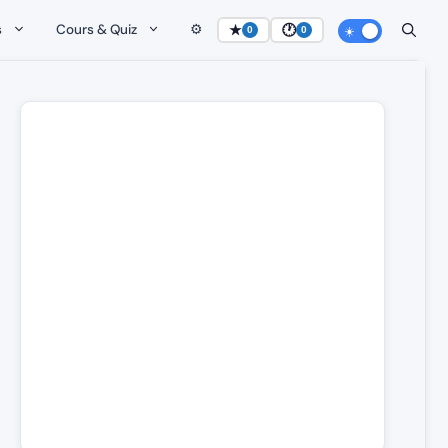
s
Cours & Quiz
⚙️
★
🕐
0
0