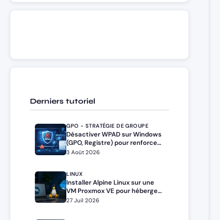
Derniers tutoriel
GPO - STRATÉGIE DE GROUPE
Désactiver WPAD sur Windows
(GPO, Registre) pour renforcer
la sécurité
3 Août 2026
LINUX
Installer Alpine Linux sur une
VM Proxmox VE pour héberger
Docker et Docker Compose
27 Juil 2026