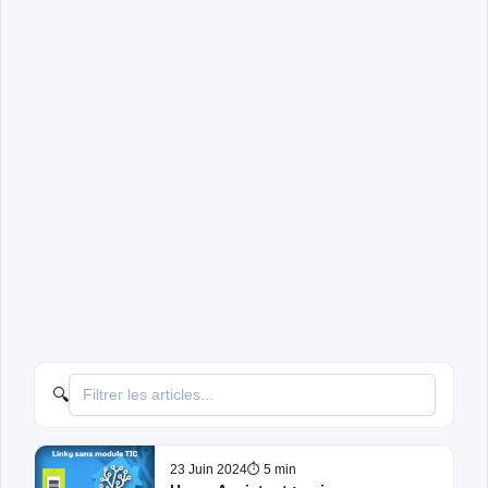
🔍
23 Juin 2024
⏱ 5 min