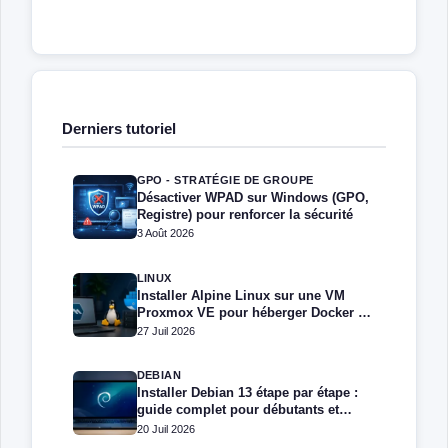
Derniers tutoriel
GPO - STRATÉGIE DE GROUPE
Désactiver WPAD sur Windows (GPO,
Registre) pour renforcer la sécurité
3 Août 2026
LINUX
Installer Alpine Linux sur une VM
Proxmox VE pour héberger Docker et
Docker Compose
27 Juil 2026
DEBIAN
Installer Debian 13 étape par étape :
guide complet pour débutants et
administrateurs
20 Juil 2026