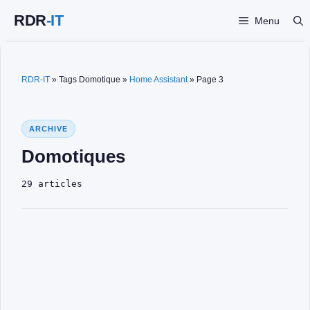
Aller
Menu
au
contenu
RDR-IT
»
Tags Domotique
»
Home Assistant
»
Page 3
ARCHIVE
Domotiques
29 articles