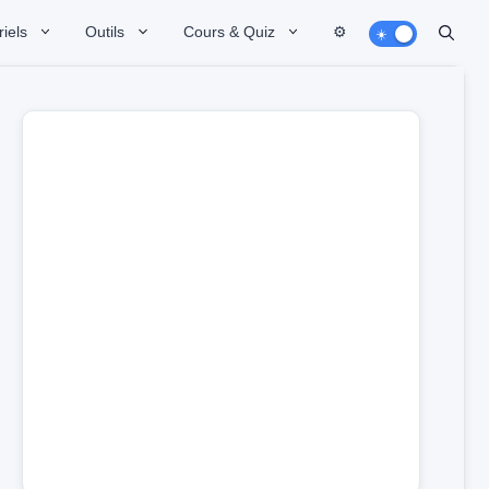
iels
Outils
Cours & Quiz
⚙️