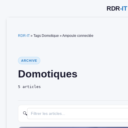
Aller
au
contenu
RDR-IT
»
Tags Domotique
»
Ampoule connectée
ARCHIVE
Domotiques
5 articles
🔍