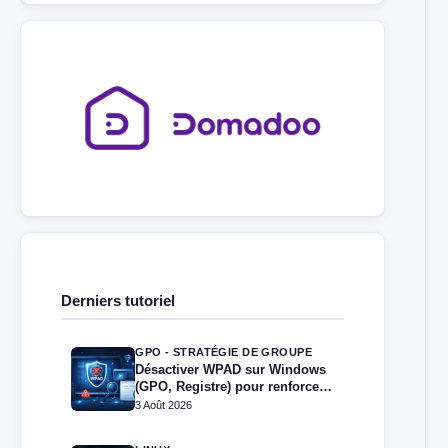
Derniers tutoriel
GPO - STRATÉGIE DE GROUPE
Désactiver WPAD sur Windows
(GPO, Registre) pour renforcer
la sécurité
3 Août 2026