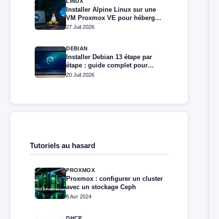
LINUX
Installer Alpine Linux sur une
VM Proxmox VE pour héberger
Docker et Docker Compose
27 Juil 2026
DEBIAN
Installer Debian 13 étape par
étape : guide complet pour
débutants et administrateurs
20 Juil 2026
Tutoriels au hasard
PROXMOX
Proxmox : configurer un cluster
avec un stockage Ceph
8 Avr 2024
DHCP