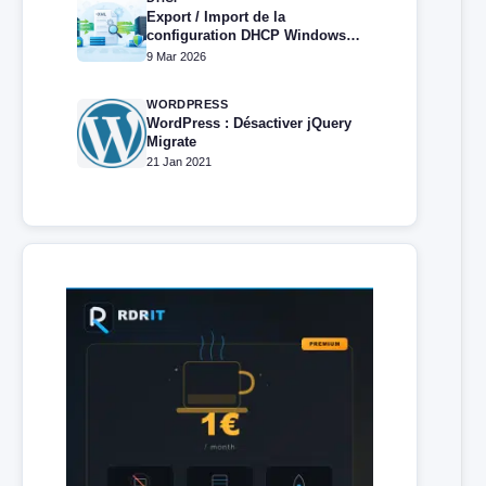
Export / Import de la
configuration DHCP Windows
via PowerShell
9 Mar 2026
WORDPRESS
WordPress : Désactiver jQuery
Migrate
21 Jan 2021