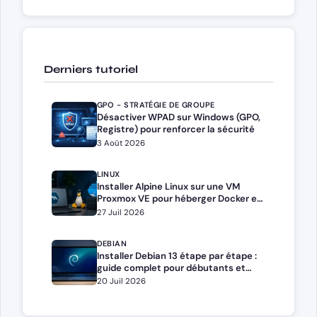
Derniers tutoriel
GPO - STRATÉGIE DE GROUPE
Désactiver WPAD sur Windows (GPO,
Registre) pour renforcer la sécurité
3 Août 2026
LINUX
Installer Alpine Linux sur une VM
Proxmox VE pour héberger Docker et
Docker Compose
27 Juil 2026
DEBIAN
Installer Debian 13 étape par étape :
guide complet pour débutants et
administrateurs
20 Juil 2026