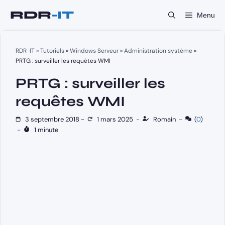
Aller
Menu
au
contenu
RDR-IT
»
Tutoriels
»
Windows Serveur
»
Administration système
»
PRTG : surveiller les requêtes WMI
PRTG : surveiller les
requêtes WMI
3 septembre 2018
-
1 mars 2025
-
Romain
-
(
0
)
-
1 minute