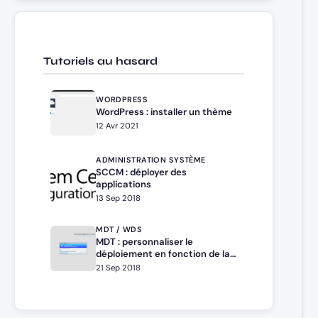
Tutoriels au hasard
WORDPRESS
WordPress : installer un thème
12 Avr 2021
ADMINISTRATION SYSTÈME
SCCM : déployer des
applications
13 Sep 2018
MDT / WDS
MDT : personnaliser le
déploiement en fonction de la
séquence avec
21 Sep 2018
TaskSequenceID