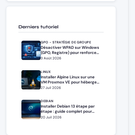
Derniers tutoriel
GPO - STRATÉGIE DE GROUPE
Désactiver WPAD sur Windows
(GPO, Registre) pour renforcer
la sécurité
3 Août 2026
LINUX
Installer Alpine Linux sur une
VM Proxmox VE pour héberger
Docker et Docker Compose
27 Juil 2026
DEBIAN
Installer Debian 13 étape par
étape : guide complet pour
débutants et administrateurs
20 Juil 2026