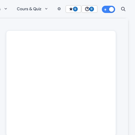
s
Cours & Quiz
⚙️
★
🕐
0
0