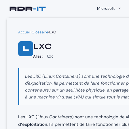
Aller
Microsoft
au
contenu
Accueil
›
Glossaire
›
LXC
LXC
L
Alias :
lxc
Les LXC (Linux Containers) sont une technologie d
d'exploitation. Ils permettent de faire fonctionner
conteneurs) sur un seul hôte physique, en partag
à une machine virtuelle (VM) qui simule tout le maté
Les
LXC
(
Linux Containers
) sont une technologie de
v
d’exploitation
. Ils permettent de faire fonctionner pl