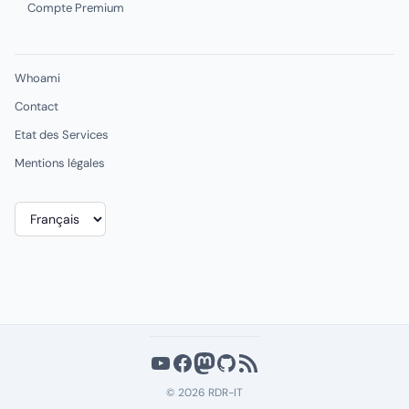
Compte Premium
Whoami
Contact
Etat des Services
Mentions légales
Choisir
une
langue
YouTube
Facebook
Mastodon
GitHub
Flux RSS
© 2026 RDR-IT