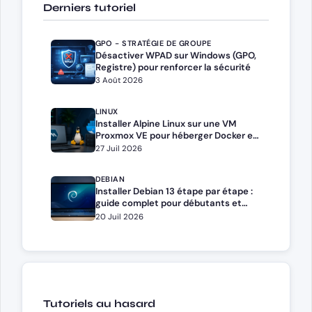
Derniers tutoriel
GPO - STRATÉGIE DE GROUPE
Désactiver WPAD sur Windows (GPO,
Registre) pour renforcer la sécurité
3 Août 2026
LINUX
Installer Alpine Linux sur une VM
Proxmox VE pour héberger Docker et
Docker Compose
27 Juil 2026
DEBIAN
Installer Debian 13 étape par étape :
guide complet pour débutants et
administrateurs
20 Juil 2026
Tutoriels au hasard