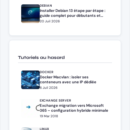
DEBIAN
Installer Debian 13 étape par étape :
guide complet pour débutants et
administrateurs
20 Juil 2026
Tutoriels au hasard
DOCKER
Docker Macvlan : isoler ses
conteneurs avec une IP dédiée
6 Juil 2026
EXCHANGE SERVER
Exchange migration vers Microsoft
365 – configuration hybride minimale
19 Mar 2018
LINUX