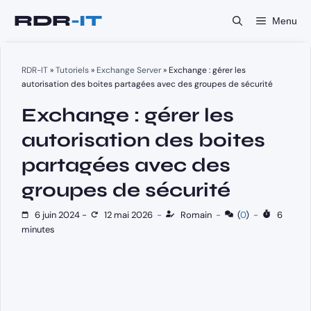
Aller
Menu
au
contenu
RDR-IT
»
Tutoriels
»
Exchange Server
»
Exchange : gérer les
autorisation des boites partagées avec des groupes de sécurité
Exchange : gérer les
autorisation des boites
partagées avec des
groupes de sécurité
6 juin 2024
-
12 mai 2026
-
Romain
-
(
0
)
-
6
minutes