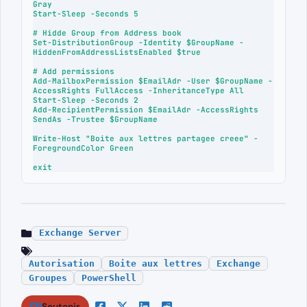
Gray

Start-Sleep -Seconds 5

# Hidde Group from Address book

Set-DistributionGroup -Identity $GroupName -
HiddenFromAddressListsEnabled $true

# Add permissions

Add-MailboxPermission $EmailAdr -User $GroupName -
AccessRights FullAccess -InheritanceType All

Start-Sleep -Seconds 2

Add-RecipientPermission $EmailAdr -AccessRights 
SendAs -Trustee $GroupName

Write-Host "Boite aux lettres partagee creee" -
ForegroundColor Green

exit
Exchange Server
Autorisation
Boite aux lettres
Exchange
Groupes
PowerShell
Soutenir