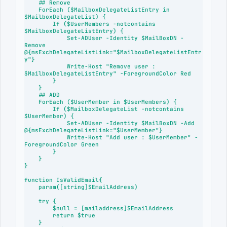
    ## Remove

    ForEach ($MailboxDelegateListEntry in 
$MailboxDelegateList) {

        If ($UserMembers -notcontains 
$MailboxDelegateListEntry) {

            Set-ADUser -Identity $MailBoxDN -
Remove 
@{msExchDelegateListLink="$MailboxDelegateListEntr
y"}

            Write-Host "Remove user : 
$MailboxDelegateListEntry" -ForegroundColor Red

        }

    }

    ## ADD

    ForEach ($UserMember in $UserMembers) {

        If ($MailboxDelegateList -notcontains 
$UserMember) {

            Set-ADUser -Identity $MailBoxDN -Add 
@{msExchDelegateListLink="$UserMember"}

            Write-Host "Add user : $UserMember" -
ForegroundColor Green

        }

    }

}

function IsValidEmail{

    param([string]$EmailAddress)

    try {

        $null = [mailaddress]$EmailAddress

        return $true

    }
