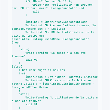
        if( $UserInfos -eq $null ){

            Write-Host "Utilisateur non trouver 
par UPN et par Email" -ForegroundColor Red

            exit

        }

        $Mailbox = $UserInfos.SamAccountName

        Write-Host "Boite aux lettres trouvee, le  
SamAccountName est : " $Mailbox

        Write-Host "Le DN de l'utilisateur de la 
boite au lettre est : " 
$UserInfos.DistinguishedName -ForegroundColor 
Green

    }

    catch{

        Write-Warning "La boite n a pas ete 
trouvee"

        exit 99

    }

}else{

    # Get User objet of mailbox

    try{

        $UserInfos = Get-ADUser -Identity $Mailbox

        Write-Host "Utilisateur de la boite au 
lettre valide : " $UserInfos.DistinguishedName -
ForegroundColor Green

    }

    catch{

        Write-Warning "L utilisateur de la boite n 
a pas ete trouve"

        exit 99

    }
