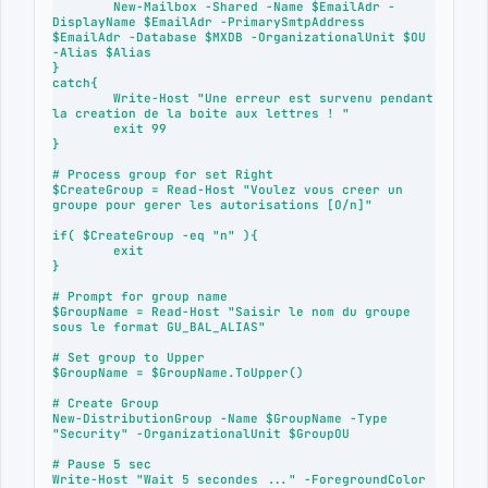
	New-Mailbox -Shared -Name $EmailAdr -
DisplayName $EmailAdr -PrimarySmtpAddress 
$EmailAdr -Database $MXDB -OrganizationalUnit $OU 
-Alias $Alias

}

catch{

	Write-Host "Une erreur est survenu pendant 
la creation de la boite aux lettres ! "

	exit 99

}

# Process group for set Right

$CreateGroup = Read-Host "Voulez vous creer un 
groupe pour gerer les autorisations [O/n]"

if( $CreateGroup -eq "n" ){

	exit

}

# Prompt for group name

$GroupName = Read-Host "Saisir le nom du groupe 
sous le format GU_BAL_ALIAS"

# Set group to Upper

$GroupName = $GroupName.ToUpper()

# Create Group

New-DistributionGroup -Name $GroupName -Type 
"Security" -OrganizationalUnit $GroupOU

# Pause 5 sec

Write-Host "Wait 5 secondes ..." -ForegroundColor 