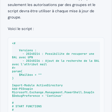
seulement les autorisations par des groupes et le
script devra être utiliser à chaque mise à jour de
groupe.
Voici le script :
<#

    Versions : 

      - 20240214 : Possibilite de recuperer une 
BAL avec UPN

      - 20240226 : Ajout de la recherche de la BAL 
avec l'attribut mail

#>

param(

    $Mailbox = ""

)

Import-Module ActiveDirectory

Add-PSSnapin 
Microsoft.Exchange.Management.PowerShell.SnapIn

$DebugPreference = 'Continue'

#

# START FUNCTIONS

#
