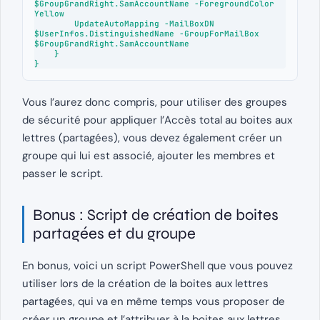
$GroupGrandRight.SamAccountName -ForegroundColor 
Yellow

        UpdateAutoMapping -MailBoxDN 
$UserInfos.DistinguishedName -GroupForMailBox 
$GroupGrandRight.SamAccountName

    }

}
Vous l’aurez donc compris, pour utiliser des groupes
de sécurité pour appliquer l’Accès total au boites aux
lettres (partagées), vous devez également créer un
groupe qui lui est associé, ajouter les membres et
passer le script.
Bonus : Script de création de boites
partagées et du groupe
En bonus, voici un script PowerShell que vous pouvez
utiliser lors de la création de la boites aux lettres
partagées, qui va en même temps vous proposer de
créer un groupe et l’attribuer à la boites aux lettres