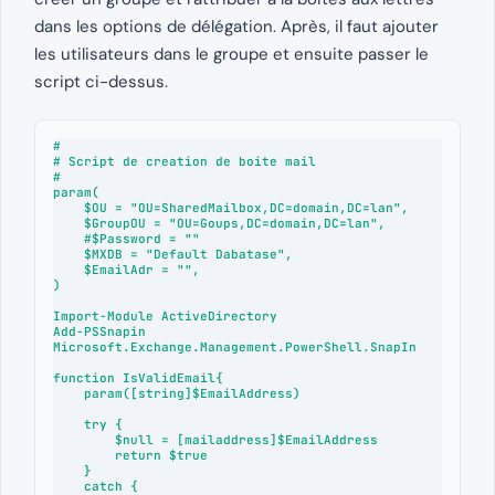
dans les options de délégation. Après, il faut ajouter
les utilisateurs dans le groupe et ensuite passer le
script ci-dessus.
#

# Script de creation de boite mail

#

param(

    $OU = "OU=SharedMailbox,DC=domain,DC=lan",

    $GroupOU = "OU=Goups,DC=domain,DC=lan",

    #$Password = ""

    $MXDB = "Default Dabatase",

    $EmailAdr = "",

)

Import-Module ActiveDirectory

Add-PSSnapin 
Microsoft.Exchange.Management.PowerShell.SnapIn

function IsValidEmail{

    param([string]$EmailAddress)

    try {

        $null = [mailaddress]$EmailAddress

        return $true

    }

    catch {
