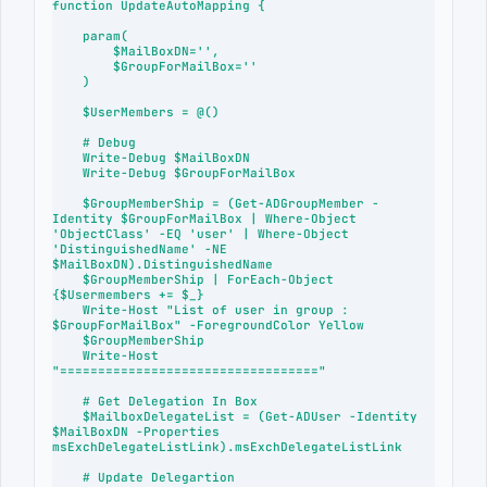
function UpdateAutoMapping {

    param(

        $MailBoxDN='',

        $GroupForMailBox=''

    )

    $UserMembers = @()

    # Debug

    Write-Debug $MailBoxDN

    Write-Debug $GroupForMailBox

    $GroupMemberShip = (Get-ADGroupMember -
Identity $GroupForMailBox | Where-Object 
'ObjectClass' -EQ 'user' | Where-Object 
'DistinguishedName' -NE 
$MailBoxDN).DistinguishedName

    $GroupMemberShip | ForEach-Object 
{$Usermembers += $_}

    Write-Host "List of user in group : 
$GroupForMailBox" -ForegroundColor Yellow

    $GroupMemberShip

    Write-Host 
"=================================="

    # Get Delegation In Box

    $MailboxDelegateList = (Get-ADUser -Identity 
$MailBoxDN -Properties 
msExchDelegateListLink).msExchDelegateListLink

    # Update Delegartion
