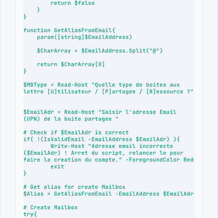
        return $false

    }

}

function GetAliasFromEmail{

    param([string]$EmailAddress)

    $CharArray = $EmailAddress.Split("@")

    return $CharArray[0]

}

$MBType = Read-Host "Quelle type de boites aux 
lettre [U]tilisateur / [P]artagee / [R]essource ?"

$EmailAdr = Read-Host "Saisir l'adresse Email 
(UPN) de la boite partagee "

# Check if $EmailAdr is correct

if( !(IsValidEmail -EmailAddress $EmailAdr) ){

	Write-Host "Adresse email incorrecte 
($EmailAdr) ! Arret du script, relancer le pour 
faire la creation du compte." -ForegroundColor Red

	exit

}

# Get alias for create Mailbox

$Alias = GetAliasFromEmail -EmailAddress $EmailAdr

# Create Mailbox

try{
