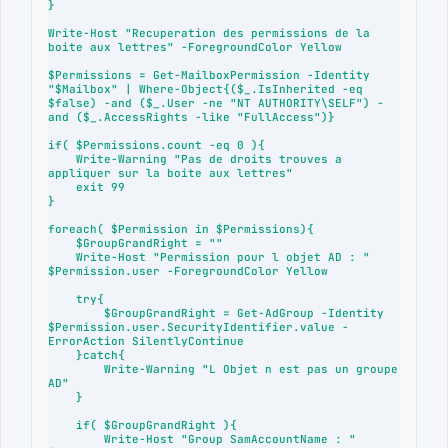
}

Write-Host "Recuperation des permissions de la 
boite aux lettres" -ForegroundColor Yellow

$Permissions = Get-MailboxPermission -Identity 
"$Mailbox" | Where-Object{($_.IsInherited -eq 
$false) -and ($_.User -ne "NT AUTHORITY\SELF") -
and ($_.AccessRights -like "FullAccess")}

if( $Permissions.count -eq 0 ){

    Write-Warning "Pas de droits trouves a 
appliquer sur la boite aux lettres"

    exit 99

}  

foreach( $Permission in $Permissions){

    $GroupGrandRight = ""

    Write-Host "Permission pour l objet AD : " 
$Permission.user -ForegroundColor Yellow

    try{

        $GroupGrandRight = Get-AdGroup -Identity 
$Permission.user.SecurityIdentifier.value -
ErrorAction SilentlyContinue

    }catch{

        Write-Warning "L Objet n est pas un groupe 
AD"

    }  

    if( $GroupGrandRight ){

        Write-Host "Group SamAccountName : " 