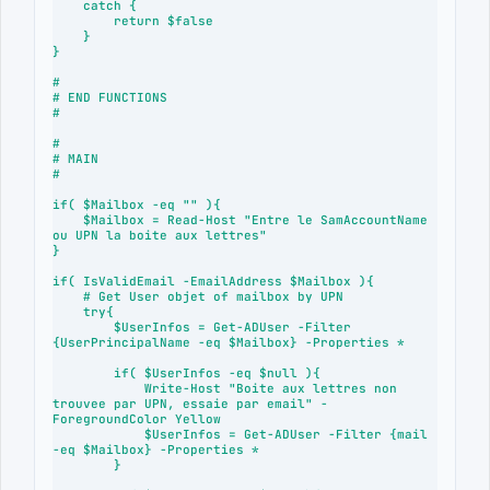
    catch {

        return $false

    }

}

#

# END FUNCTIONS

#

#

# MAIN

#

if( $Mailbox -eq "" ){

    $Mailbox = Read-Host "Entre le SamAccountName 
ou UPN la boite aux lettres"

}

if( IsValidEmail -EmailAddress $Mailbox ){

    # Get User objet of mailbox by UPN

    try{

        $UserInfos = Get-ADUser -Filter 
{UserPrincipalName -eq $Mailbox} -Properties *

        if( $UserInfos -eq $null ){

            Write-Host "Boite aux lettres non 
trouvee par UPN, essaie par email" -
ForegroundColor Yellow

            $UserInfos = Get-ADUser -Filter {mail 
-eq $Mailbox} -Properties *

        }        
