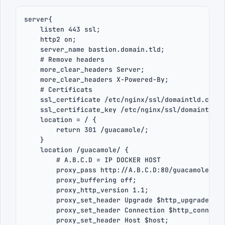
server{

    listen 443 ssl;

    http2 on;

    server_name bastion.domain.tld;

    # Remove headers

    more_clear_headers Server;

    more_clear_headers X-Powered-By;

    # Certificats

    ssl_certificate /etc/nginx/ssl/domaintld.crt;

    ssl_certificate_key /etc/nginx/ssl/domaintld.k
    location = / {

        return 301 /guacamole/;

    }    

    location /guacamole/ {

        # A.B.C.D = IP DOCKER HOST

        proxy_pass http://A.B.C.D:80/guacamole/;

        proxy_buffering off;

        proxy_http_version 1.1;

        proxy_set_header Upgrade $http_upgrade;

        proxy_set_header Connection $http_connecti
        proxy_set_header Host $host;
