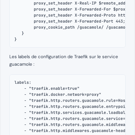
        proxy_set_header X-Real-IP $remote_addr;

        proxy_set_header X-Forwarded-For $proxy_ad
        proxy_set_header X-Forwarded-Proto https;

        proxy_set_header X-Forwarded-Port 443;

        proxy_cookie_path /guacamole/ /guacamole/;

   }

}
Les labels de configuration de Traefik sur le service
guacamole :
labels:

    - "traefik.enable=true"

    - "traefik.docker.network=proxy"

    - "traefik.http.routers.guacamole.rule=Host(`b
    - "traefik.http.routers.guacamole.entrypoints=
    - "traefik.http.services.guacamole.loadbalance
    - "traefik.http.routers.guacamole.service=guac
    - "traefik.http.routers.guacamole.middlewares=
    - "traefik.http.middlewares.guacamole-headers.