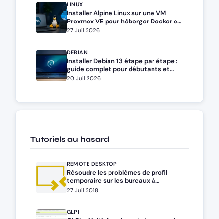
LINUX
Installer Alpine Linux sur une VM
Proxmox VE pour héberger Docker et
Docker Compose
27 Juil 2026
DEBIAN
Installer Debian 13 étape par étape :
guide complet pour débutants et
administrateurs
20 Juil 2026
Tutoriels au hasard
REMOTE DESKTOP
Résoudre les problèmes de profil
temporaire sur les bureaux à
distance RDS/TSE
27 Juil 2018
GLPI