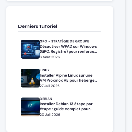
Derniers tutoriel
GPO - STRATÉGIE DE GROUPE
Désactiver WPAD sur Windows
(GPO, Registre) pour renforcer
la sécurité
3 Août 2026
LINUX
Installer Alpine Linux sur une
VM Proxmox VE pour héberger
Docker et Docker Compose
27 Juil 2026
DEBIAN
Installer Debian 13 étape par
étape : guide complet pour
débutants et administrateurs
20 Juil 2026