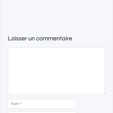
Laisser un commentaire
Commentaire
Nom