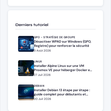
Derniers tutoriel
GPO - STRATÉGIE DE GROUPE
Désactiver WPAD sur Windows (GPO,
Registre) pour renforcer la sécurité
3 Août 2026
LINUX
Installer Alpine Linux sur une VM
Proxmox VE pour héberger Docker et
Docker Compose
27 Juil 2026
DEBIAN
Installer Debian 13 étape par étape :
guide complet pour débutants et
administrateurs
20 Juil 2026