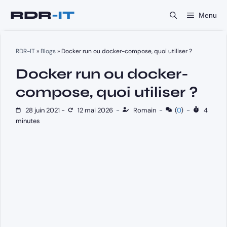
Aller
Menu
au
contenu
RDR-IT
»
Blogs
»
Docker run ou docker-compose, quoi utiliser ?
Docker run ou docker-
compose, quoi utiliser ?
28 juin 2021
-
12 mai 2026
-
Romain
-
(
0
)
-
4
minutes