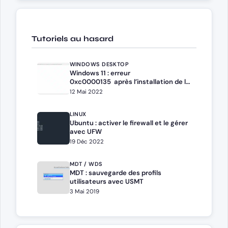
Tutoriels au hasard
WINDOWS DESKTOP
Windows 11 : erreur
0xc0000135 après l’installation de la
mise à jour KB5013943
12 Mai 2022
LINUX
Ubuntu : activer le firewall et le gérer
avec UFW
19 Déc 2022
MDT / WDS
MDT : sauvegarde des profils
utilisateurs avec USMT
3 Mai 2019