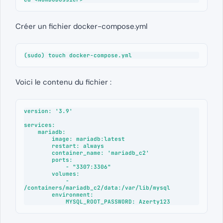
Créer un fichier docker-compose.yml
(sudo) touch docker-compose.yml
Voici le contenu du fichier :
version: '3.9'

services: 

    mariadb:

        image: mariadb:latest

        restart: always

        container_name: 'mariadb_c2'

        ports: 

            - "3307:3306"

        volumes: 

            - 
/containers/mariadb_c2/data:/var/lib/mysql

        environment: 

            MYSQL_ROOT_PASSWORD: Azerty123