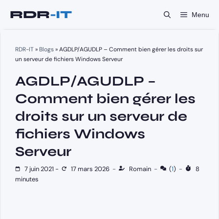
Aller
Menu
au
contenu
RDR-IT
»
Blogs
»
AGDLP/AGUDLP – Comment bien gérer les droits sur
un serveur de fichiers Windows Serveur
AGDLP/AGUDLP –
Comment bien gérer les
droits sur un serveur de
fichiers Windows
Serveur
7 juin 2021
-
17 mars 2026
-
Romain
-
(
1
)
-
8
minutes